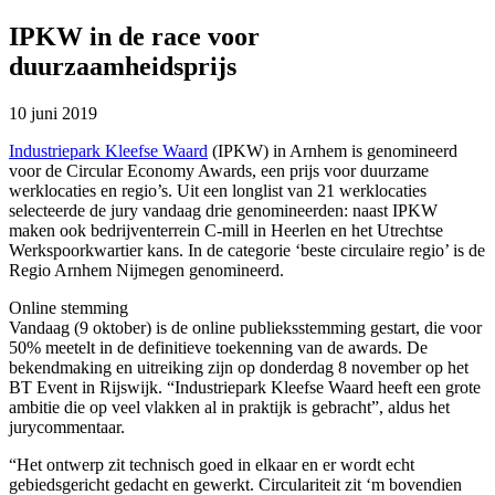
IPKW in de race voor
duurzaamheidsprijs
10 juni 2019
Industriepark Kleefse Waard
(IPKW) in Arnhem is genomineerd
voor de Circular Economy Awards, een prijs voor duurzame
werklocaties en regio’s. Uit een longlist van 21 werklocaties
selecteerde de jury vandaag drie genomineerden: naast IPKW
maken ook bedrijventerrein C-mill in Heerlen en het Utrechtse
Werkspoorkwartier kans. In de categorie ‘beste circulaire regio’ is de
Regio Arnhem Nijmegen genomineerd.
Online stemming
Vandaag (9 oktober) is de online publieksstemming gestart, die voor
50% meetelt in de definitieve toekenning van de awards. De
bekendmaking en uitreiking zijn op donderdag 8 november op het
BT Event in Rijswijk. “Industriepark Kleefse Waard heeft een grote
ambitie die op veel vlakken al in praktijk is gebracht”, aldus het
jurycommentaar.
“Het ontwerp zit technisch goed in elkaar en er wordt echt
gebiedsgericht gedacht en gewerkt. Circulariteit zit ‘m bovendien