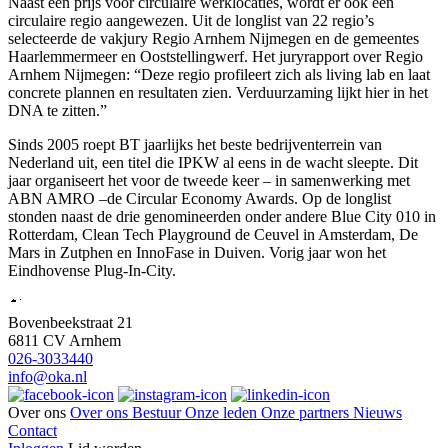
Naast een prijs voor circulaire werklocaties, wordt er ook een
circulaire regio aangewezen. Uit de longlist van 22 regio’s
selecteerde de vakjury Regio Arnhem Nijmegen en de gemeentes
Haarlemmermeer en Ooststellingwerf. Het juryrapport over Regio
Arnhem Nijmegen: “Deze regio profileert zich als living lab en laat
concrete plannen en resultaten zien. Verduurzaming lijkt hier in het
DNA te zitten.”
Sinds 2005 roept BT jaarlijks het beste bedrijventerrein van
Nederland uit, een titel die IPKW al eens in de wacht sleepte. Dit
jaar organiseert het voor de tweede keer – in samenwerking met
ABN AMRO –de Circular Economy Awards. Op de longlist
stonden naast de drie genomineerden onder andere Blue City 010 in
Rotterdam, Clean Tech Playground de Ceuvel in Amsterdam, De
Mars in Zutphen en InnoFase in Duiven. Vorig jaar won het
Eindhovense Plug-In-City.
Bovenbeekstraat 21
6811 CV Arnhem
026-3033440
info@oka.nl
Over ons
Over ons
Bestuur
Onze leden
Onze partners
Nieuws
Contact