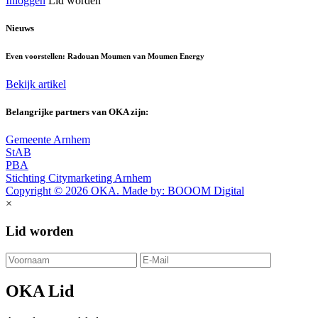
Inloggen
Lid worden
Nieuws
Even voorstellen: Radouan Moumen van Moumen Energy
Bekijk artikel
Belangrijke partners van OKA zijn:
Gemeente Arnhem
StAB
PBA
Stichting Citymarketing Arnhem
Copyright © 2026 OKA. Made by: BOOOM Digital
×
Lid worden
OKA Lid