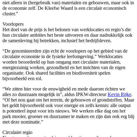
niet alleen in (hergebruik van) materialen en gebouwen, maar ook in
de economie zelf. De Kleefse Waard is een circulair economisch
cluster.”
Voorlopers
Het doel van de prijs is het belonen van werklocaties en regio’s die
hun circulaire ambities het beste uitvoeren en daar nadrukkelijk ook
de samenleving bij betrekken, inclusief het bedrijfsleven.
“De genomineerden zijn echt de voorlopers op het gebied van de
circulaire economie in de fysieke leefomgeving.” Werklocaties
worden beoordeeld op hun omgang met circulaire materialen,
energiezuinig werken, gezondheid en het inrichten van de eigen
organisatie. Ook shared facilities en biodiversiteit spelen
bijvoorbeeld een rol.
“We zitten hier voor de eeuwigheid en mede daarom richten we
alles zo duurzaam mogelijk in”, aldus IPKW-directeur
Kevin Rijke
.
“Of het nou gaat om het terrein, de gebouwen of grondstoffen. Maar
het geldt bijvoorbeeld ook voor energie en zelfs kennis: alle output
is potentieel input voor iets nieuws. We werken elke dag om het
park mooier, groener en duurzamer te maken en zijn dan ook erg blij
met deze nominatie.”
Circulaire regio