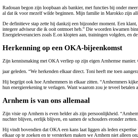
Radouan begon zijn loopbaan als bankier, met functies bij onder mee
al dat ik voor mezelf wilde beginnen. Mijn familie in Marokko zijn a
De definitieve stap zette hij dankzij een bijzonder moment. Een kla
integere adviseur die ik ooit ontmoet heb.” Die woorden kwamen binne
Energieleveranciers zoals E.on klopten aan, trainingen volgden, en de
Herkenning op een OKA-bijeenkomst
Zijn kennismaking met OKA verliep op zijn eigen Arnhemse manier. O
jaar geleden. “We herkenden elkaar direct. Toni heeft me toen aanger
Hij begrijpt ook hoe Arnhemmers in elkaar zitten. “Arnhemmers kijken
hun energierekening te verlagen. Want waarom zou je teveel betalen a
Arnhem is van ons allemaal
Zijn visie op Arnhem is even helder als zijn persoonlijkheid. “Arnhem
nuchter blijven, eerlijk blijven, en samen de schouders eronder zette
Hij vindt bovendien dat OKA een kans laat liggen als leden expertise 
elkaar op te zoeken en te versterken maken we Arnhem niet alleen onz