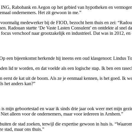
r ING, Rabobank en Aegon op het gebied van hypotheken en vermogen. T
llemaal ondernemers. Het zit gewoon in me.”
nt, voormalig medewerker bij de FIOD, bezocht hem thuis en zei: “Rado
n. Radouan startte ‘De Vaste Lasten Consulent’ en ontdekte al snel dat
 focus verschoof naar grootzakelijk en industrieel. Dat was in 2012, en 
p een bijeenkomst herkende hij ineens een oud klasgenoot: Lindus To
aden lid te worden, en dat voelde als een logische stap. Ik ben een ra
 eerst de kat uit de boom. Als ze je eenmaal kennen, is het goed. Ik 
ls het anders kan?”
 is mijn geboortestad en waar ik sinds drie jaar ook weer met mijn gezi
n. Niet alleen voor de ondernemers, maar voor iedereen in Arnhem.”
buiten de stad zoeken, terwijl die expertise gewoon in huis is. “Waaro
e stad, maar ons thuis.”