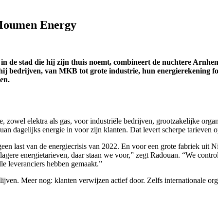
 Moumen Energy
de stad die hij zijn thuis noemt, combineert de nuchtere Arnhemse
 bedrijven, van MKB tot grote industrie, hun energierekening fors
ken.
zowel elektra als gas, voor industriële bedrijven, grootzakelijke orga
an dagelijks energie in voor zijn klanten. Dat levert scherpe tarieven o
geen last van de energiecrisis van 2022. En voor een grote fabriek uit N
lagere energietarieven, daar staan we voor,” zegt Radouan. “We contro
lle leveranciers hebben gemaakt.”
ijven. Meer nog: klanten verwijzen actief door. Zelfs internationale or