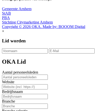
Gemeente Arnhem
StAB
PBA
Stichting Citymarketing Arnhem
Copyright © 2026 OKA. Made by: BOOOM Digital
×
Lid worden
OKA Lid
Aantal personeelsleden
Website
Bedrijfsnaam
Branche
Branche selectie