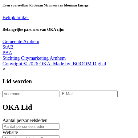
Even voorstellen: Radouan Moumen van Moumen Energy
Bekijk artikel
Belangrijke partners van OKA zijn:
Gemeente Arnhem
StAB
PBA
Stichting Citymarketing Arnhem
Copyright © 2026 OKA. Made by: BOOOM Digital
×
Lid worden
OKA Lid
Aantal personeelsleden
Website