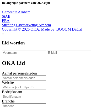
Belangrijke partners van OKA zijn:
Gemeente Arnhem
StAB
PBA
Stichting Citymarketing Arnhem
Copyright © 2026 OKA. Made by: BOOOM Digital
×
Lid worden
OKA Lid
Aantal personeelsleden
Website
Bedrijfsnaam
Branche