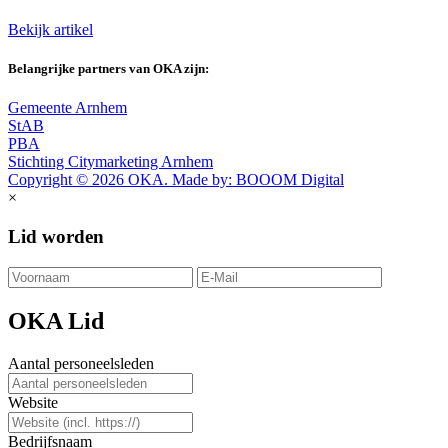
Bekijk artikel
Belangrijke partners van OKA zijn:
Gemeente Arnhem
StAB
PBA
Stichting Citymarketing Arnhem
Copyright © 2026 OKA. Made by: BOOOM Digital
×
Lid worden
OKA Lid
Aantal personeelsleden
Website
Bedrijfsnaam