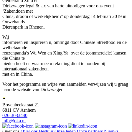
Gelderland Zuid en
Dirkzwager legal & tax van harte uitnodigen voor ons event
‘Zakendoen met
China, droom of werkelijkheid?’ op donderdag 14 februari 2019 in
Ouwehands
Dierenpark in Rhenen.
Wij
informeren en inspireren u, omringd door Chinese Streetfood en de
welbefaamde
reuzenpanda’s Wu Wen en Xing Ya, over de (commerciële) kansen
die China te
bieden heeft en waarmee u rekening dient te houden bij
internationaal zakendoen
met en in China.
Voor het programma en wijze van aanmelden verwijzen wij u graag
naar de website van Dirkzwager
Bovenbeekstraat 21
6811 CV Arnhem
026-3033440
info@oka.nl
Over ons
Over ons
Bestuur
Onze leden
Onze partners
Nieuws