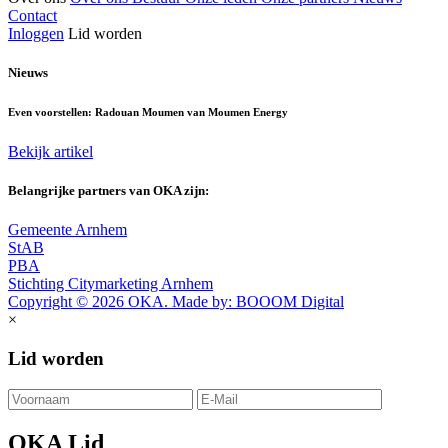
Contact
Inloggen
Lid worden
Nieuws
Even voorstellen: Radouan Moumen van Moumen Energy
Bekijk artikel
Belangrijke partners van OKA zijn:
Gemeente Arnhem
StAB
PBA
Stichting Citymarketing Arnhem
Copyright © 2026 OKA. Made by: BOOOM Digital
×
Lid worden
OKA Lid