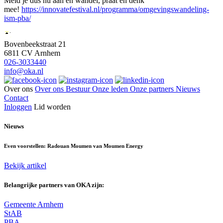
Meld je dus nu aan en wandel, praat en denk
mee!
https://innovatefestival.nl/programma/omgevingswandeling-
ism-pba/
Bovenbeekstraat 21
6811 CV Arnhem
026-3033440
info@oka.nl
Over ons
Over ons
Bestuur
Onze leden
Onze partners
Nieuws
Contact
Inloggen
Lid worden
Nieuws
Even voorstellen: Radouan Moumen van Moumen Energy
Bekijk artikel
Belangrijke partners van OKA zijn:
Gemeente Arnhem
StAB
PBA