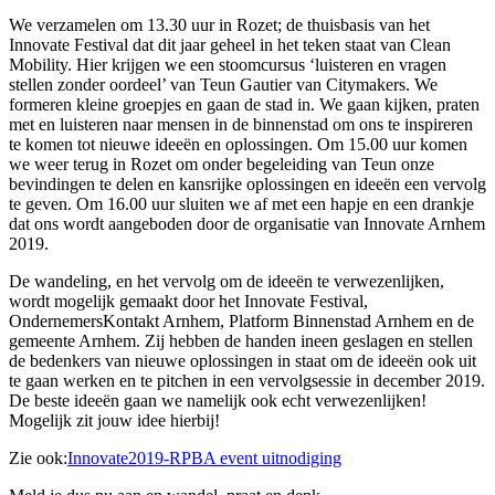
We verzamelen om 13.30 uur in Rozet; de thuisbasis van het
Innovate Festival dat dit jaar geheel in het teken staat van Clean
Mobility. Hier krijgen we een stoomcursus ‘luisteren en vragen
stellen zonder oordeel’ van Teun Gautier van Citymakers. We
formeren kleine groepjes en gaan de stad in. We gaan kijken, praten
met en luisteren naar mensen in de binnenstad om ons te inspireren
te komen tot nieuwe ideeën en oplossingen. Om 15.00 uur komen
we weer terug in Rozet om onder begeleiding van Teun onze
bevindingen te delen en kansrijke oplossingen en ideeën een vervolg
te geven. Om 16.00 uur sluiten we af met een hapje en een drankje
dat ons wordt aangeboden door de organisatie van Innovate Arnhem
2019.
De wandeling, en het vervolg om de ideeën te verwezenlijken,
wordt mogelijk gemaakt door het Innovate Festival,
OndernemersKontakt Arnhem, Platform Binnenstad Arnhem en de
gemeente Arnhem. Zij hebben de handen ineen geslagen en stellen
de bedenkers van nieuwe oplossingen in staat om de ideeën ook uit
te gaan werken en te pitchen in een vervolgsessie in december 2019.
De beste ideeën gaan we namelijk ook echt verwezenlijken!
Mogelijk zit jouw idee hierbij!
Zie ook:
Innovate2019-RPBA event uitnodiging