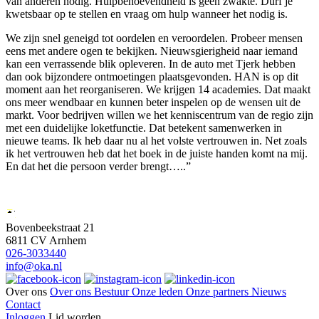
van anderen nodig. Hulpbehoevendheid is geen zwakte. Durf je
kwetsbaar op te stellen en vraag om hulp wanneer het nodig is.
We zijn snel geneigd tot oordelen en veroordelen. Probeer mensen
eens met andere ogen te bekijken. Nieuwsgierigheid naar iemand
kan een verrassende blik opleveren. In de auto met Tjerk hebben
dan ook bijzondere ontmoetingen plaatsgevonden. HAN is op dit
moment aan het reorganiseren. We krijgen 14 academies. Dat maakt
ons meer wendbaar en kunnen beter inspelen op de wensen uit de
markt. Voor bedrijven willen we het kenniscentrum van de regio zijn
met een duidelijke loketfunctie. Dat betekent samenwerken in
nieuwe teams. Ik heb daar nu al het volste vertrouwen in. Net zoals
ik het vertrouwen heb dat het boek in de juiste handen komt na mij.
En dat het die persoon verder brengt…..”
Bovenbeekstraat 21
6811 CV Arnhem
026-3033440
info@oka.nl
Over ons
Over ons
Bestuur
Onze leden
Onze partners
Nieuws
Contact
Inloggen
Lid worden