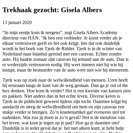
Trekhaak gezocht: Gisela Albers
13 januari 2020
“In mijn eentje kom ik nergens”, zegt Gisela Albers Academy
directeur van HAN. “Ik ben een verbinder. Je komt verder als je
elkaar vertrouwen geeft en het ook krijgt. Iets dat ook duidelijk
wordt in het boek van Tjerk de Ridder. Tjerk is in de winter van
Nederland naar Istanbul gereisd met een caravan. Echter zonder
auto. Hij haakte zomaar zijn caravan bij iemand aan de auto. Dan is
er wederzijds vertrouwen nodig. Hij weet immers niet bij wie hij
instapt, maar de bestuurder van de auto weet niet wie hij meeneemt.
Tjerk was op zoek naar de welwillendheid van mensen. Uren heeft
hij eenzaam langs de kant van de weg gestaan. Dan ga je out of the
box denken. Hoe kom ik verder? Het is een kwestie van kansen zien
en pakken. Niet anders dan in het echte leven. Diverse keren is
Tjerk in de publiciteit geweest tijdens zijn tocht. Daarmee krijgt hij
aandacht en steeg de welwillendheid om hem en zijn caravan een
stukje verder te brengen. Zo’n krantenartikel gaf eveneens stof tot
nadenken. Wat zou jij doen in zo’n geval? Het is de metafoor van
het leven: wat kom je tegen op je pad? Hoe ga je daarmee om?
Duidelijk is in ieder geval dat je het niet alleen kunt, je hebt hulp