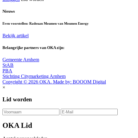
Nieuws
Even voorstellen: Radouan Moumen van Moumen Energy
Bekijk artikel
Belangrijke partners van OKA zijn:
Gemeente Arnhem
StAB
PBA
Stichting Citymarketing Arnhem
Copyright © 2026 OKA. Made by: BOOOM Digital
×
Lid worden
OKA Lid