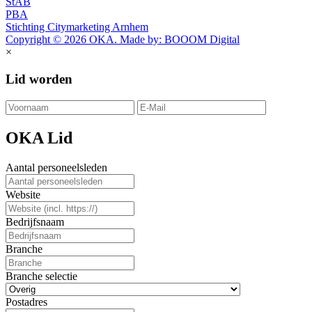
StAB
PBA
Stichting Citymarketing Arnhem
Copyright © 2026 OKA. Made by: BOOOM Digital
×
Lid worden
OKA Lid
Aantal personeelsleden
Website
Bedrijfsnaam
Branche
Branche selectie
Postadres