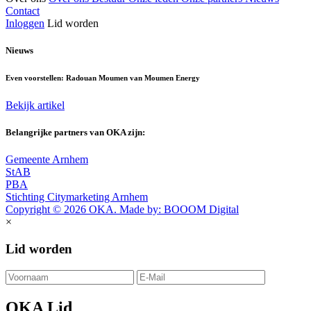
Contact
Inloggen
Lid worden
Nieuws
Even voorstellen: Radouan Moumen van Moumen Energy
Bekijk artikel
Belangrijke partners van OKA zijn:
Gemeente Arnhem
StAB
PBA
Stichting Citymarketing Arnhem
Copyright © 2026 OKA. Made by: BOOOM Digital
×
Lid worden
OKA Lid