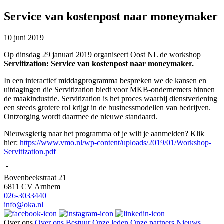
Service van kostenpost naar moneymaker
10 juni 2019
Op dinsdag 29 januari 2019 organiseert Oost NL de workshop
Servitization: Service van kostenpost naar moneymaker.
In een interactief middagprogramma bespreken we de kansen en
uitdagingen die Servitization biedt voor MKB-ondernemers binnen
de maakindustrie. Servitization is het proces waarbij dienstverlening
een steeds grotere rol krijgt in de businessmodellen van bedrijven.
Ontzorging wordt daarmee de nieuwe standaard.
Nieuwsgierig naar het programma of je wilt je aanmelden? Klik
hier:
https://www.vmo.nl/wp-content/uploads/2019/01/Workshop-
Servitization.pdf
Bovenbeekstraat 21
6811 CV Arnhem
026-3033440
info@oka.nl
Over ons
Over ons
Bestuur
Onze leden
Onze partners
Nieuws