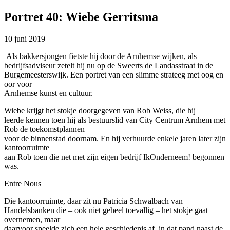
Portret 40: Wiebe Gerritsma
10 juni 2019
Als bakkersjongen fietste hij door de Arnhemse wijken, als
bedrijfsadviseur zetelt hij nu op de Sweerts de Landasstraat in de
Burgemeesterswijk. Een portret van een slimme strateeg met oog en
oor voor
Arnhemse kunst en cultuur.
Wiebe krijgt het stokje doorgegeven van Rob Weiss, die hij
leerde kennen toen hij als bestuurslid van City Centrum Arnhem met
Rob de toekomstplannen
voor de binnenstad doornam. En hij verhuurde enkele jaren later zijn
kantoorruimte
aan Rob toen die net met zijn eigen bedrijf IkOnderneem! begonnen
was.
Entre Nous
Die kantoorruimte, daar zit nu Patricia Schwalbach van
Handelsbanken die – ook niet geheel toevallig – het stokje gaat
overnemen, maar
daarvoor speelde zich een hele geschiedenis af, in dat pand naast de