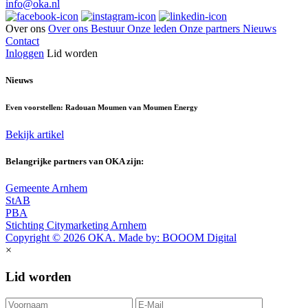
info@oka.nl
Over ons
Over ons
Bestuur
Onze leden
Onze partners
Nieuws
Contact
Inloggen
Lid worden
Nieuws
Even voorstellen: Radouan Moumen van Moumen Energy
Bekijk artikel
Belangrijke partners van OKA zijn:
Gemeente Arnhem
StAB
PBA
Stichting Citymarketing Arnhem
Copyright © 2026 OKA. Made by: BOOOM Digital
×
Lid worden