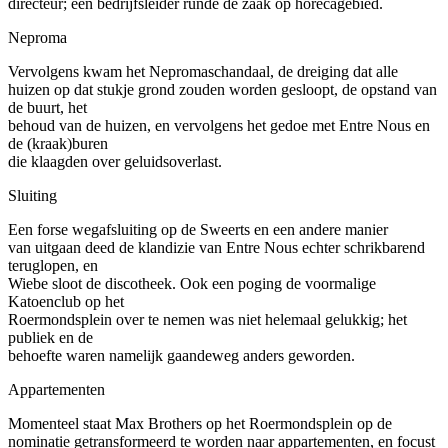
directeur; een bedrijfsleider runde de zaak op horecagebied.
Neproma
Vervolgens kwam het Nepromaschandaal, de dreiging dat alle
huizen op dat stukje grond zouden worden gesloopt, de opstand van
de buurt, het
behoud van de huizen, en vervolgens het gedoe met Entre Nous en
de (kraak)buren
die klaagden over geluidsoverlast.
Sluiting
Een forse wegafsluiting op de Sweerts en een andere manier
van uitgaan deed de klandizie van Entre Nous echter schrikbarend
teruglopen, en
Wiebe sloot de discotheek. Ook een poging de voormalige
Katoenclub op het
Roermondsplein over te nemen was niet helemaal gelukkig; het
publiek en de
behoefte waren namelijk gaandeweg anders geworden.
Appartementen
Momenteel staat Max Brothers op het Roermondsplein op de
nominatie getransformeerd te worden naar appartementen, en focust