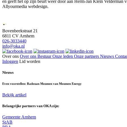
en geeft het op zijn beurt weer door aan Herm-Jan Klein Velderman 
Allyourmedia webdesign.
Bovenbeekstraat 21
6811 CV Arnhem
026-3033440
info@oka.nl
Over ons
Over ons
Bestuur
Onze leden
Onze partners
Nieuws
Contac
Inloggen
Lid worden
Nieuws
Even voorstellen: Radouan Moumen van Moumen Energy
Bekijk artikel
Belangrijke partners van OKA zijn:
Gemeente Arnhem
StAB