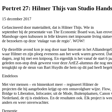
Portret 27: Hilmer Thijs van Studio Hand
15 december 2017
Gefascineerd door materialiteit, dat is Hilmer Thijs. Wie in
september bij de presentatie van The Economic Board was, kan erove
Manshoge open kubussen in felle kleuren met imposante living statue
de bezoekers op deze ‘etalage van de regio’. WOW!
Op diezelfde avond kon je nog door naar Innovate in het Allianderg
waar Hilmer en zijn ploeg eveneens aan het werk waren geweest. Da
dagen, zegt hij met een knipoog. En eigenlijk is het vanaf de start 6 ja
geleden non-stop druk geweest voor deze ArtEZ-alumnus die nog ste
terugkijkt op de steun van Bart Huydts die hem op dit pad heeft begel
Eindeloos
Met vier mensen – en binnenkort meer – regisseert Hilmer de
projecten die hij aangeboden krijgt op een onnavolgbare wijze. Flow,
Bridge to Liberation, Infocaster, uit de Mode, Buitenplaatsen, Canon 
Nederland, de rij is eindeloos. En de resultaten ook. Elk project is we
anders en weer onverwachter.
Dementie