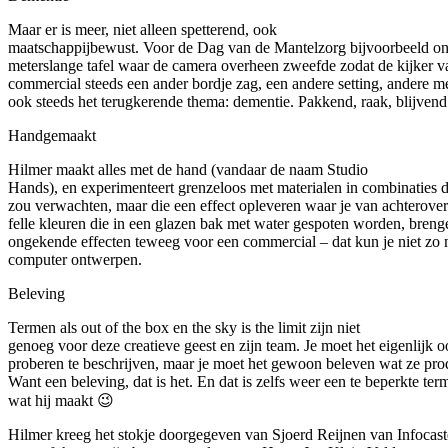
Maar er is meer, niet alleen spetterend, ook
maatschappijbewust. Voor de Dag van de Mantelzorg bijvoorbeeld on
meterslange tafel waar de camera overheen zweefde zodat de kijker v
commercial steeds een ander bordje zag, een andere setting, andere 
ook steeds het terugkerende thema: dementie. Pakkend, raak, blijvend
Handgemaakt
Hilmer maakt alles met de hand (vandaar de naam Studio
Hands), en experimenteert grenzeloos met materialen in combinaties di
zou verwachten, maar die een effect opleveren waar je van achterover
felle kleuren die in een glazen bak met water gespoten worden, breng
ongekende effecten teweeg voor een commercial – dat kun je niet zo
computer ontwerpen.
Beleving
Termen als out of the box en the sky is the limit zijn niet
genoeg voor deze creatieve geest en zijn team. Je moet het eigenlijk o
proberen te beschrijven, maar je moet het gewoon beleven wat ze pro
Want een beleving, dat is het. En dat is zelfs weer een te beperkte ter
wat hij maakt 😉
Hilmer kreeg het stokje doorgegeven van Sjoerd Reijnen van Infocast