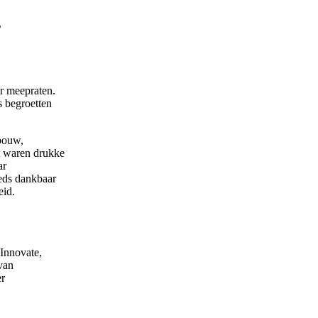
s
r meepraten.
s begroetten
ebouw,
t waren drukke
ar
eds dankbaar
eid.
 Innovate,
van
er