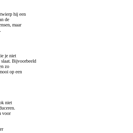
twierp hij een
an de
mensen, maar
.
e je niet
 slaat. Bijvoorbeeld
en zo
 mooi op een
ok niet
duceren.
m voor
er