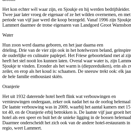
Het kon echter wèl waar zijn, en Sjoukje en hij werden bedrijfsleider.
Twee jaar later vroeg de eigenaar of ze het wilden overnemen, en met
periode van vijf jaar werd die koop bezegeld. Vanaf 1996 zijn Sjoukj
Lammert daarmee de trotse eigenaren van Landgoed Groot Warnsbor
Water
Hun zoon werd daarna geboren, en het jaar daarna een
drieling. Drie van de vier zijn ook in het hotelwezen beland, geïnspir
de ouderlijke en culinaire paplepel. Het Friese geboorteland met al zij
heeft het stel nooit los kunnen laten. Overal waar water is, zijn Lamm
Sjoukje te vinden. Eronder als het warm is (diepzeeduiken), erin als
zeiler, en erop als het koud is: schaatsen. De sneeuw trekt ook: elk jaa
de hele familie enthousiast skiën.
Oranjerie
Het uit 1932 daterende hotel heeft flink wat verbouwingen en
vernieuwingen ondergaan, zeker ook nadat het na de oorlog helemaal
De laatste verbouwing was in 2009, waarbij het aantal kamers met 15 
tot 40, en de Oranjerie erbij betrokken is. De laatste vijf jaar groeit het
hotel als een speer en buit het de unieke ligging in de bossen helemaal 
Daarmee onderscheidt het zich ook van de andere hotel-restaurants in
regio, weet Lammert.