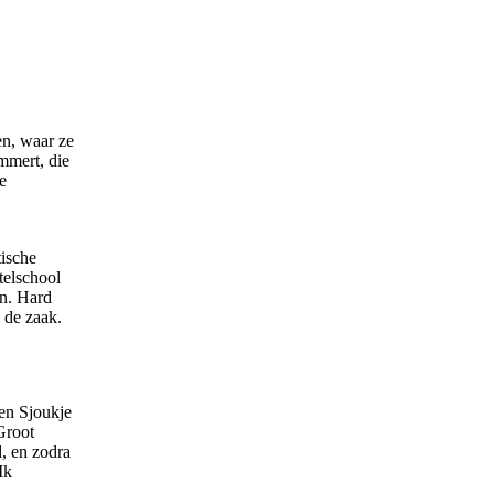
en, waar ze
mmert, die
e
tische
telschool
en. Hard
 de zaak.
 en Sjoukje
Groot
, en zodra
Ik