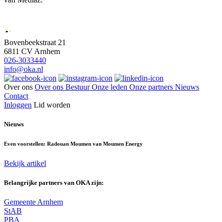
Bovenbeekstraat 21
6811 CV Arnhem
026-3033440
info@oka.nl
Over ons
Over ons
Bestuur
Onze leden
Onze partners
Nieuws
Contact
Inloggen
Lid worden
Nieuws
Even voorstellen: Radouan Moumen van Moumen Energy
Bekijk artikel
Belangrijke partners van OKA zijn:
Gemeente Arnhem
StAB
PBA