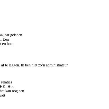
34 jaar geleden
A. Een
t en hoe
n
f te leggen. Ik ben niet zo’n administrateur,
relaties
j VHK. Hoe
het kan nog een
ijdt