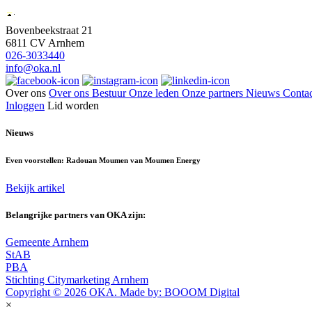
Bovenbeekstraat 21
6811 CV Arnhem
026-3033440
info@oka.nl
Over ons
Over ons
Bestuur
Onze leden
Onze partners
Nieuws
Contac
Inloggen
Lid worden
Nieuws
Even voorstellen: Radouan Moumen van Moumen Energy
Bekijk artikel
Belangrijke partners van OKA zijn:
Gemeente Arnhem
StAB
PBA
Stichting Citymarketing Arnhem
Copyright © 2026 OKA. Made by: BOOOM Digital
×