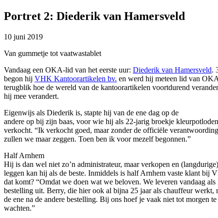
Portret 2: Diederik van Hamersveld
10 juni 2019
Van gummetje tot vaatwastablet
Vandaag een OKA-lid van het eerste uur:
Diederik van Hamersveld
. 
begon hij
VHK Kantoorartikelen bv.
en werd hij meteen lid van OK
terugblik hoe de wereld van de kantoorartikelen voortdurend verander
hij mee verandert.
Eigenwijs als Diederik is, stapte hij van de ene dag op de
andere op bij zijn baas, voor wie hij als 22-jarig broekje kleurpotlode
verkocht. “Ik verkocht goed, maar zonder de officiële verantwoording a
zullen we maar zeggen. Toen ben ik voor mezelf begonnen.”
Half Arnhem
Hij is dan wel niet zo’n administrateur, maar verkopen en (langdurige) 
leggen kan hij als de beste. Inmiddels is half Arnhem vaste klant bi
dat komt? “Omdat we doen wat we beloven. We leveren vandaag als 
bestelling uit. Berry, die hier ook al bijna 25 jaar als chauffeur werkt, r
de ene na de andere bestelling. Bij ons hoef je vaak niet tot morgen te
wachten.”