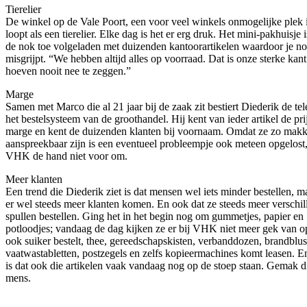
Tierelier
De winkel op de Vale Poort, een voor veel winkels onmogelijke plek
loopt als een tierelier. Elke dag is het er erg druk. Het mini-pakhuisje i
de nok toe volgeladen met duizenden kantoorartikelen waardoor je no
misgrijpt. “We hebben altijd alles op voorraad. Dat is onze sterke kan
hoeven nooit nee te zeggen.”
Marge
Samen met Marco die al 21 jaar bij de zaak zit bestiert Diederik de te
het bestelsysteem van de groothandel. Hij kent van ieder artikel de pri
marge en kent de duizenden klanten bij voornaam. Omdat ze zo makk
aanspreekbaar zijn is een eventueel probleempje ook meteen opgelost,
VHK de hand niet voor om.
Meer klanten
Een trend die Diederik ziet is dat mensen wel iets minder bestellen, m
er wel steeds meer klanten komen. En ook dat ze steeds meer verschil
spullen bestellen. Ging het in het begin nog om gummetjes, papier en
potloodjes; vandaag de dag kijken ze er bij VHK niet meer gek van o
ook suiker bestelt, thee, gereedschapskisten, verbanddozen, brandblus
vaatwastabletten, postzegels en zelfs kopieermachines komt leasen. E
is dat ook die artikelen vaak vandaag nog op de stoep staan. Gemak d
mens.