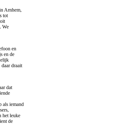
 in Arnhem,
s tot
oit
t. We
lefoon en
js en de
elijk
 daar draait
aar dat
lende
p als iemand
sers,
n het leuke
ient de