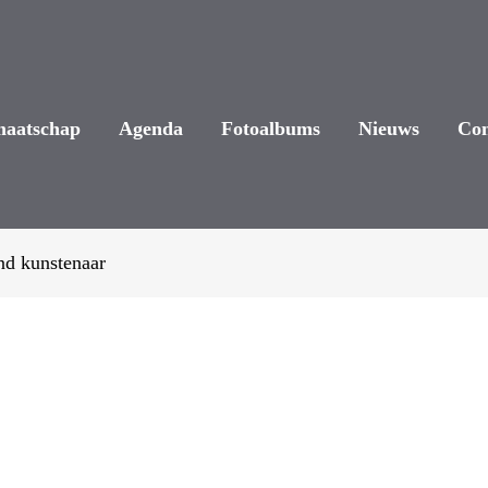
maatschap
Agenda
Fotoalbums
Nieuws
Con
nd kunstenaar