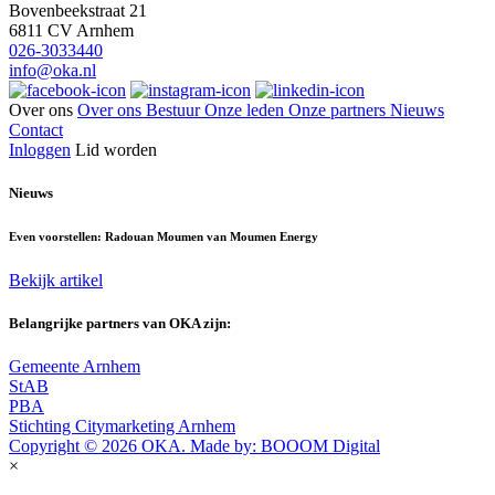
Bovenbeekstraat 21
6811 CV Arnhem
026-3033440
info@oka.nl
Over ons
Over ons
Bestuur
Onze leden
Onze partners
Nieuws
Contact
Inloggen
Lid worden
Nieuws
Even voorstellen: Radouan Moumen van Moumen Energy
Bekijk artikel
Belangrijke partners van OKA zijn:
Gemeente Arnhem
StAB
PBA
Stichting Citymarketing Arnhem
Copyright © 2026 OKA. Made by: BOOOM Digital
×