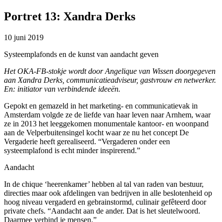
Portret 13: Xandra Derks
10 juni 2019
Systeemplafonds en de kunst van aandacht geven
Het OKA-FB-stokje wordt door Angelique van Wissen doorgegeven
aan Xandra Derks, communicatieadviseur, gastvrouw en netwerker.
En: initiator van verbindende ideeën.
Gepokt en gemazeld in het marketing- en communicatievak in
Amsterdam volgde ze de liefde van haar leven naar Arnhem, waar
ze in 2013 het leeggekomen monumentale kantoor- en woonpand
aan de Velperbuitensingel kocht waar ze nu het concept De
Vergaderie heeft gerealiseerd. “Vergaderen onder een
systeemplafond is echt minder inspirerend.”
Aandacht
In de chique ‘heerenkamer’ hebben al tal van raden van bestuur,
directies maar ook afdelingen van bedrijven in alle beslotenheid op
hoog niveau vergaderd en gebrainstormd, culinair gefêteerd door
private chefs. “Aandacht aan de ander. Dat is het sleutelwoord.
Daarmee verbind je mensen.”