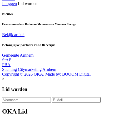
Inloggen
Lid worden
Nieuws
Even voorstellen: Radouan Moumen van Moumen Energy
Bekijk artikel
Belangrijke partners van OKA zijn:
Gemeente Arnhem
StAB
PBA
Stichting Citymarketing Arnhem
Copyright © 2026 OKA. Made by: BOOOM Digital
×
Lid worden
OKA Lid