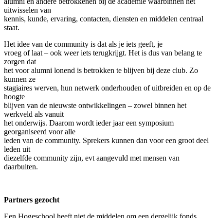
alumni en andere betrokkenen bij de academie waarbinnen het
uitwisselen van
kennis, kunde, ervaring, contacten, diensten en middelen centraal
staat.
Het idee van de community is dat als je iets geeft, je –
vroeg of laat – ook weer iets terugkrijgt. Het is dus van belang te
zorgen dat
het voor alumni lonend is betrokken te blijven bij deze club. Zo
kunnen ze
stagiaires werven, hun netwerk onderhouden of uitbreiden en op de
hoogte
blijven van de nieuwste ontwikkelingen – zowel binnen het
werkveld als vanuit
het onderwijs. Daarom wordt ieder jaar een symposium
georganiseerd voor alle
leden van de community. Sprekers kunnen dan voor een groot deel
leden uit
diezelfde community zijn, evt aangevuld met mensen van
daarbuiten.
Partners gezocht
Een Hogeschool heeft niet de middelen om een dergelijk fonds