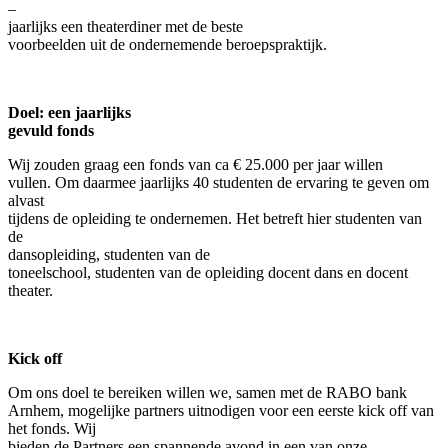
–
jaarlijks een theaterdiner met de beste
voorbeelden uit de ondernemende beroepspraktijk.
Doel: een jaarlijks
gevuld fonds
Wij zouden graag een fonds van ca € 25.000 per jaar willen
vullen. Om daarmee jaarlijks 40 studenten de ervaring te geven om
alvast
tijdens de opleiding te ondernemen. Het betreft hier studenten van
de
dansopleiding, studenten van de
toneelschool, studenten van de opleiding docent dans en docent
theater.
Kick off
Om ons doel te bereiken willen we, samen met de RABO bank
Arnhem, mogelijke partners uitnodigen voor een eerste kick off van
het fonds. Wij
bieden de Partners een spannende avond in een van onze