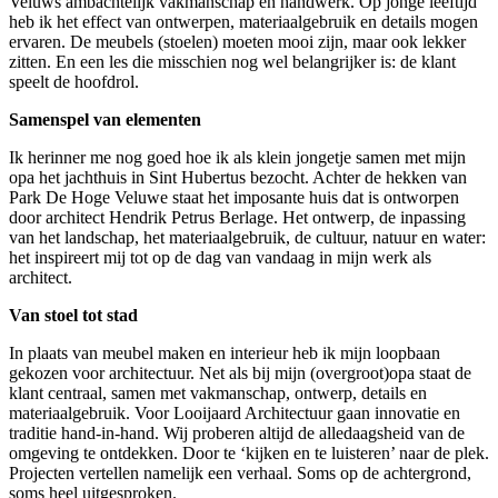
Veluws ambachtelijk vakmanschap en handwerk. Op jonge leeftijd
heb ik het effect van ontwerpen, materiaalgebruik en details mogen
ervaren. De meubels (stoelen) moeten mooi zijn, maar ook lekker
zitten. En een les die misschien nog wel belangrijker is: de klant
speelt de hoofdrol.
Samenspel van elementen
Ik herinner me nog goed hoe ik als klein jongetje samen met mijn
opa het jachthuis in Sint Hubertus bezocht. Achter de hekken van
Park De Hoge Veluwe staat het imposante huis dat is ontworpen
door architect Hendrik Petrus Berlage. Het ontwerp, de inpassing
van het landschap, het materiaalgebruik, de cultuur, natuur en water:
het inspireert mij tot op de dag van vandaag in mijn werk als
architect.
Van stoel tot stad
In plaats van meubel maken en interieur heb ik mijn loopbaan
gekozen voor architectuur. Net als bij mijn (overgroot)opa staat de
klant centraal, samen met vakmanschap, ontwerp, details en
materiaalgebruik. Voor Looijaard Architectuur gaan innovatie en
traditie hand-in-hand. Wij proberen altijd de alledaagsheid van de
omgeving te ontdekken. Door te ‘kijken en te luisteren’ naar de plek.
Projecten vertellen namelijk een verhaal. Soms op de achtergrond,
soms heel uitgesproken.