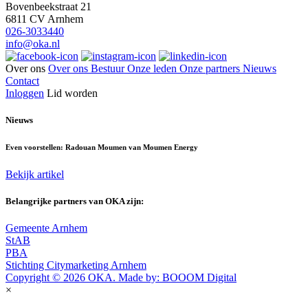
Bovenbeekstraat 21
6811 CV Arnhem
026-3033440
info@oka.nl
Over ons
Over ons
Bestuur
Onze leden
Onze partners
Nieuws
Contact
Inloggen
Lid worden
Nieuws
Even voorstellen: Radouan Moumen van Moumen Energy
Bekijk artikel
Belangrijke partners van OKA zijn:
Gemeente Arnhem
StAB
PBA
Stichting Citymarketing Arnhem
Copyright © 2026 OKA. Made by: BOOOM Digital
×