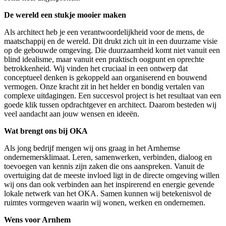
D
e wereld een stukje mooier maken
Als architect heb je een verantwoordelijkheid voor de mens, de
maatschappij en de wereld. Dit drukt zich uit in een duurzame visie
op de gebouwde omgeving. Die duurzaamheid komt niet vanuit een
blind idealisme, maar vanuit een praktisch oogpunt en oprechte
betrokkenheid. Wij vinden het cruciaal in een ontwerp dat
conceptueel denken is gekoppeld aan organiserend en bouwend
vermogen. Onze kracht zit in het helder en bondig vertalen van
complexe uitdagingen. Een succesvol project is het resultaat van een
goede klik tussen opdrachtgever en architect. Daarom besteden wij
veel aandacht aan jouw wensen en ideeën.
Wat brengt ons bij OKA
Als jong bedrijf mengen wij ons graag in het Arnhemse
ondernemersklimaat. Leren, samenwerken, verbinden, dialoog en
toevoegen van kennis zijn zaken die ons aanspreken. Vanuit de
overtuiging dat de meeste invloed ligt in de directe omgeving willen
wij ons dan ook verbinden aan het inspirerend en energie gevende
lokale netwerk van het OKA. Samen kunnen wij betekenisvol de
ruimtes vormgeven waarin wij wonen, werken en ondernemen.
Wens voor Arnhem