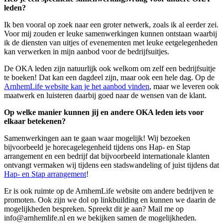
leden?
Ik ben vooral op zoek naar een groter netwerk, zoals ik al eerder zei.
Voor mij zouden er leuke samenwerkingen kunnen ontstaan waarbij
ik de diensten van uitjes of evenementen
met
leuke eetgelegenheden
kan verwerken in mijn aanbod voor de bedrijfsuitjes.
De OKA leden zijn natuurlijk ook welkom om zelf een bedrijfsuitje
te boeken! Dat kan een dagdeel zijn, maar ook een hele dag. Op de
ArnhemLife website kan je het aanbod vinden
, maar we leveren ook
maatwerk en luisteren daarbij goed naar de wensen van de klant.
Op welke manier kunnen jij en andere OKA leden iets voor
elkaar betekenen?
Samenwerkingen aan te gaan waar mogelijk! Wij bezoeken
bijvoorbeeld je horecagelegenheid tijdens ons Hap- en Stap
arrangement en een bedrijf dat bijvoorbeeld internationale klanten
ontvangt vermaken wij tijdens een stadswandeling of juist
tijdens
dat
Hap- en Stap arrangement
!
Er is ook ruimte op de ArnhemLife website om andere bedrijven te
promoten. Ook zijn we dol op linkbuilding en kunnen we daarin de
mogelijkheden bespreken. Spreekt dit je aan? Mail me op
info@arnhemlife.nl
en we bekijken samen de mogelijkheden.