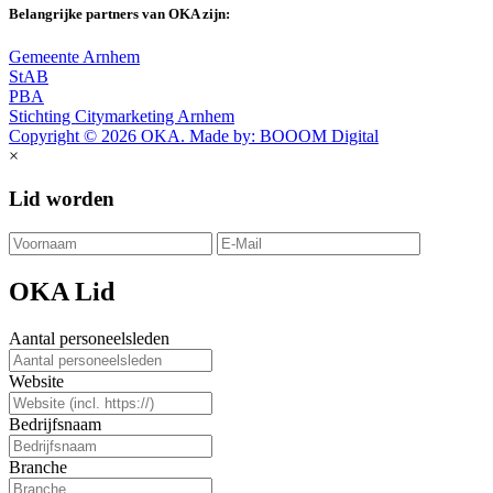
Belangrijke partners van OKA zijn:
Gemeente Arnhem
StAB
PBA
Stichting Citymarketing Arnhem
Copyright © 2026 OKA. Made by: BOOOM Digital
×
Lid worden
OKA Lid
Aantal personeelsleden
Website
Bedrijfsnaam
Branche