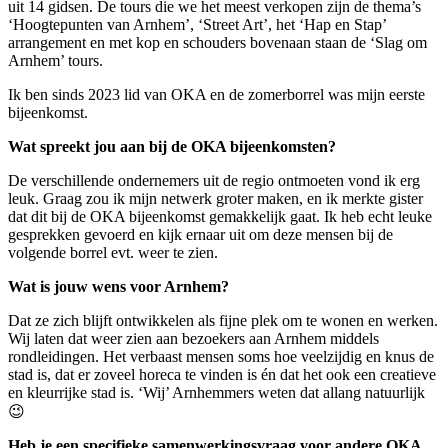
uit 14 gidsen. De tours die we het meest verkopen zijn de thema’s
‘Hoogtepunten van Arnhem’, ‘Street Art’, het ‘Hap en Stap’
arrangement en met kop en schouders bovenaan staan de ‘Slag om
Arnhem’ tours.
Ik ben sinds 2023 lid van OKA en de zomerborrel was mijn eerste
bijeenkomst.
Wat spreekt jou aan bij de OKA bijeenkomsten?
De verschillende ondernemers uit de regio ontmoeten vond ik erg
leuk. Graag zou ik mijn netwerk groter maken, en ik merkte gister
dat dit bij de OKA bijeenkomst gemakkelijk gaat. Ik heb echt leuke
gesprekken gevoerd en kijk ernaar uit om deze mensen bij de
volgende borrel evt. weer te zien.
Wat is jouw wens voor Arnhem?
Dat ze zich blijft ontwikkelen als fijne plek om te wonen en werken.
Wij laten dat weer zien aan bezoekers aan Arnhem middels
rondleidingen. Het verbaast mensen soms hoe veelzijdig en knus de
stad is, dat er zoveel horeca te vinden is én dat het ook een creatieve
en kleurrijke stad is. ‘Wij’ Arnhemmers weten dat allang natuurlijk
😉
Heb je een specifieke samenwerkingsvraag voor andere OKA