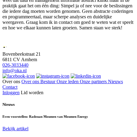
weet dat data en management informatie abstract klinkt maar in de
praktijk gaat het om één ding: Simpel ja of nee voor de beslissingen
die iedere dag moeten worden genomen. Geen abstracte coderingen
en programmeertaal, maar scherpe analyses en duidelijke
weergaven. Graag kom ik in contact om goed te weten wat er speelt
en hoe we elkaar kunnen laten groeien. Samen staan we sterk!
Bovenbeekstraat 21
6811 CV Arnhem
026-3033440
info@oka.nl
Over ons
Over ons
Bestuur
Onze leden
Onze partners
Nieuws
Contact
Inloggen
Lid worden
Nieuws
Even voorstellen: Radouan Moumen van Moumen Energy
Bekijk artikel