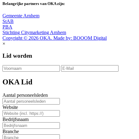
Belangrijke partners van OKA zijn:
Gemeente Arnhem
StAB
PBA
Stichting Citymarketing Arnhem
Copyright © 2026 OKA. Made by: BOOOM Digital
×
Lid worden
OKA Lid
Aantal personeelsleden
Website
Bedrijfsnaam
Branche