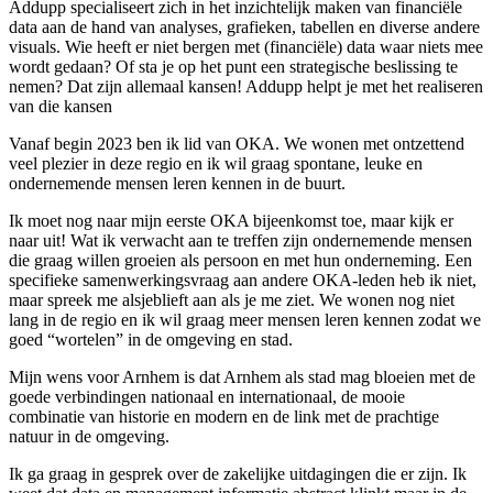
Addupp specialiseert zich in het inzichtelijk maken van financiële
data aan de hand van analyses, grafieken, tabellen en diverse andere
visuals. Wie heeft er niet bergen met (financiële) data waar niets mee
wordt gedaan? Of sta je op het punt een strategische beslissing te
nemen? Dat zijn allemaal kansen! Addupp helpt je met het realiseren
van die kansen
Vanaf begin 2023 ben ik lid van OKA. We wonen met ontzettend
veel plezier in deze regio en ik wil graag spontane, leuke en
ondernemende mensen leren kennen in de buurt.
Ik moet nog naar mijn eerste OKA bijeenkomst toe, maar kijk er
naar uit! Wat ik verwacht aan te treffen zijn ondernemende mensen
die graag willen groeien als persoon en met hun onderneming. Een
specifieke samenwerkingsvraag aan andere OKA-leden heb ik niet,
maar spreek me alsjeblieft aan als je me ziet. We wonen nog niet
lang in de regio en ik wil graag meer mensen leren kennen zodat we
goed “wortelen” in de omgeving en stad.
Mijn wens voor Arnhem is dat Arnhem als stad mag bloeien met de
goede verbindingen nationaal en internationaal, de mooie
combinatie van historie en modern en de link met de prachtige
natuur in de omgeving.
Ik ga graag in gesprek over de zakelijke uitdagingen die er zijn. Ik