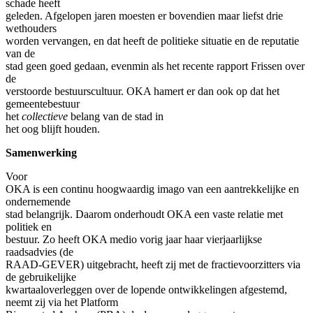
schade heeft
geleden. Afgelopen jaren moesten er bovendien maar liefst drie
wethouders
worden vervangen, en dat heeft de politieke situatie en de reputatie
van de
stad geen goed gedaan, evenmin als het recente rapport Frissen over
de
verstoorde bestuurscultuur. OKA hamert er dan ook op dat het
gemeentebestuur
het
collectieve
belang van de stad in
het oog blijft houden.
Samenwerking
Voor
OKA is een continu hoogwaardig imago van een aantrekkelijke en
ondernemende
stad belangrijk. Daarom onderhoudt OKA een vaste relatie met
politiek en
bestuur. Zo heeft OKA medio vorig jaar haar vierjaarlijkse
raadsadvies (de
RAAD-GEVER) uitgebracht, heeft zij met de fractievoorzitters via
de gebruikelijke
kwartaaloverleggen over de lopende ontwikkelingen afgestemd,
neemt zij via het Platform