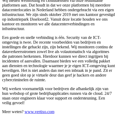
Wij bieden webhosting en clouddiensten via onze redundante
platformen aan. Dat houdt in dat we onze platformen bij meerdere
datacenterlocaties in Nederland hebben ondergebracht via een eigen
infrastructuur. We zijn sinds oktober 2019 met ons kantoor gevestigd
op industriepark IJsseloord2. Vanuit deze locatie houden we ons
kantoor en monitoren we alle datacenterverbindingen en
infrastructuur.
Een goede en snelle verbinding is één. Security van de ICT-
omgeving is twee. De recente voorbeelden van bedrijven en
instellingen die gehackt zijn, zijn bekend. Wij monitoren continu de
dataverkeersstromen zowel live als volautomatisch via algoritmes
die patronen herkennen. Hierdoor kunnen we direct ingrijpen bij
incidenten of aanvallen. Daarnaast bieden we een volledig pakket
aan diensten en technologie waarmee je je eigen ICT-omgeving kunt
beveiligen. Het is niet anders dan met een inbraak in je pand. Zit er
geen goed slot op je virtuele deur dan geef je hackers en andere
cybercriminelen de ruimte.
Wij werken voornamelijk voor bedrijven die afhankelijk zijn van
hun webshop of grote bedrijfsapplicaties runnen via de cloud. 24/7
staan onze engineers klaar voor support en ondersteuning. Een
veilig gevoel!
Meer weten?
www.vertixo.com