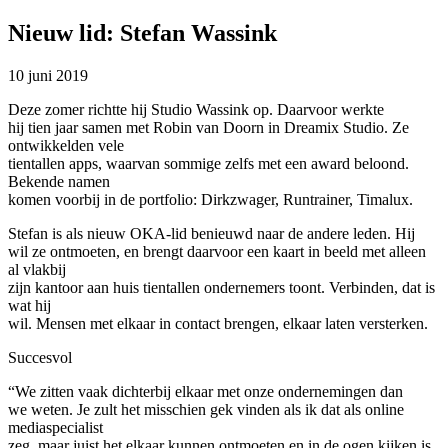
Nieuw lid: Stefan Wassink
10 juni 2019
Deze zomer richtte hij Studio Wassink op. Daarvoor werkte
hij tien jaar samen met Robin van Doorn in Dreamix Studio. Ze
ontwikkelden vele
tientallen apps, waarvan sommige zelfs met een award beloond.
Bekende namen
komen voorbij in de portfolio: Dirkzwager, Runtrainer, Timalux.
Stefan is als nieuw OKA-lid benieuwd naar de andere leden. Hij
wil ze ontmoeten, en brengt daarvoor een kaart in beeld met alleen
al vlakbij
zijn kantoor aan huis tientallen ondernemers toont. Verbinden, dat is
wat hij
wil. Mensen met elkaar in contact brengen, elkaar laten versterken.
Succesvol
“We zitten vaak dichterbij elkaar met onze ondernemingen dan
we weten. Je zult het misschien gek vinden als ik dat als online
mediaspecialist
zeg, maar juist het elkaar kunnen ontmoeten en in de ogen kijken is