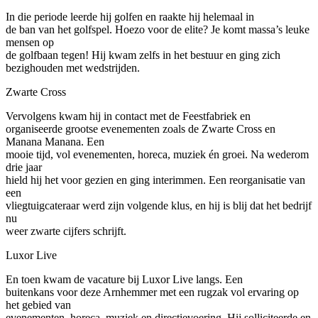
In die periode leerde hij golfen en raakte hij helemaal in
de ban van het golfspel. Hoezo voor de elite? Je komt massa’s leuke
mensen op
de golfbaan tegen! Hij kwam zelfs in het bestuur en ging zich
bezighouden met wedstrijden.
Zwarte Cross
Vervolgens kwam hij in contact met de Feestfabriek en
organiseerde grootse evenementen zoals de Zwarte Cross en
Manana Manana. Een
mooie tijd, vol evenementen, horeca, muziek én groei. Na wederom
drie jaar
hield hij het voor gezien en ging interimmen. Een reorganisatie van
een
vliegtuigcateraar werd zijn volgende klus, en hij is blij dat het bedrijf
nu
weer zwarte cijfers schrijft.
Luxor Live
En toen kwam de vacature bij Luxor Live langs. Een
buitenkans voor deze Arnhemmer met een rugzak vol ervaring op
het gebied van
evenementen, horeca, muziek en directievoering. Hij solliciteerde en