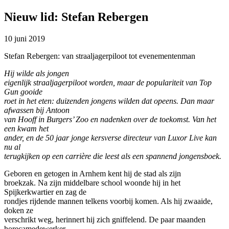
Nieuw lid: Stefan Rebergen
10 juni 2019
Stefan Rebergen: van straaljagerpiloot tot evenementenman
Hij wilde als jongen
eigenlijk straaljagerpiloot worden, maar de populariteit van Top
Gun gooide
roet in het eten: duizenden jongens wilden dat opeens. Dan maar
afwassen bij Antoon
van Hooff in Burgers’ Zoo en nadenken over de toekomst. Van het
een kwam het
ander, en de 50 jaar jonge kersverse directeur van Luxor Live kan
nu al
terugkijken op een carrière die leest als een spannend jongensboek.
Geboren en getogen in Arnhem kent hij de stad als zijn
broekzak. Na zijn middelbare school woonde hij in het
Spijkerkwartier en zag de
rondjes rijdende mannen telkens voorbij komen. Als hij zwaaide,
doken ze
verschrikt weg, herinnert hij zich gniffelend. De paar maanden
horecamedewerker