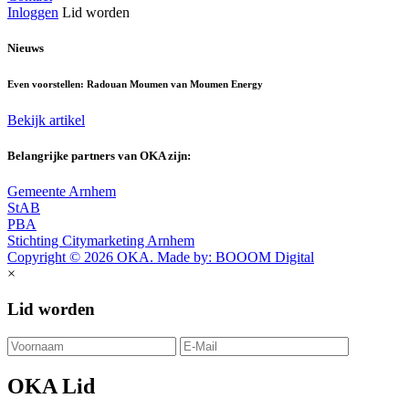
Inloggen
Lid worden
Nieuws
Even voorstellen: Radouan Moumen van Moumen Energy
Bekijk artikel
Belangrijke partners van OKA zijn:
Gemeente Arnhem
StAB
PBA
Stichting Citymarketing Arnhem
Copyright © 2026 OKA. Made by: BOOOM Digital
×
Lid worden
OKA Lid