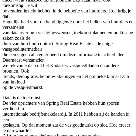
toekomstig. Je wil
bovendien inzicht hebben in de behoefte van huurders. Hoe krijg je
dat?
Eigenlijk heel voor de hand liggend: door het bellen van huurders en
verzamelen
van data over hun vestigingswensen, toekomstplannen en praktische
zaken zoals de
duur van hun huurcontract. Spring Real Estate is de enige
vastgoedintermediair
die een eigen call center heeft om deze informatie te achterhalen.
Daarnaast verzamelen
we relevante data uit het Kadaster, vastgoedbladen en andere
bronnen. Ook
trends, demografische ontwikkelingen en het politieke klimaat zijn
van invloed
op de vastgoedmarkt.
Data is de toekomst
De vier oprichters van Spring Real Estate hebben hun sporen
verdiend in
internationale bedrijfsmakelaardij. In 2011 hebben zij de handen in
één
geslagen. Op dat moment zat de vastgoedmarkt op slot. Hoe creëer
je dan waarde?
Zij zijn huurders actief gaan benaderen voor advies,