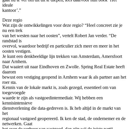
ideale
kantoor’.”
Deze regio
Wat zijn de ontwikkelingen voor deze regio? “Heel concreet zie je
nu een trek
van het westen naar het oosten”, vertelt Robert Jan verder. “De
randstad is
overvol, waardoor bedrijf en particulier zich meer en meer in het
oosten vestigen.
Je kunt een denkbeeldige lijn trekken van Amsterdam, Amersfoort
naar Arnhem.
Dat waaiert uit naar Eindhoven en Zwolle. Spring Real Estate heeft
daarom
bewust een vestiging geopend in Arnhem waar ik als partner aan het
roer sta.
Kennis van de lokale markt is, zoals gezegd, essentieel om van
toegevoegde
waarde te zijn als vastgoedintermediair. Wij hebben een
kennisintensieve
dienstverlening die data-gedreven is. Ik heb altijd in de markt van
het
regionaal vastgoed geopereerd. Ik ken de stad, de ondernemer en de
netwerken. Gaat
het over de verhuur van vastgoed, dan zijn wij de juiste partij.