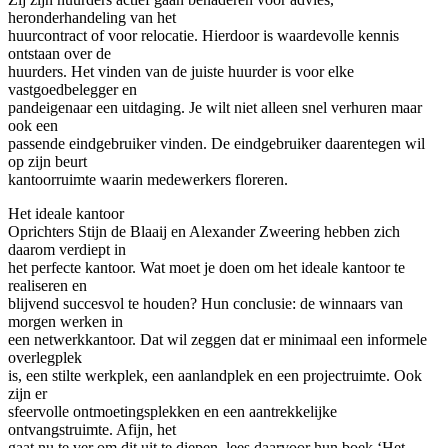
heronderhandeling van het
huurcontract of voor relocatie. Hierdoor is waardevolle kennis
ontstaan over de
huurders. Het vinden van de juiste huurder is voor elke
vastgoedbelegger en
pandeigenaar een uitdaging. Je wilt niet alleen snel verhuren maar
ook een
passende eindgebruiker vinden. De eindgebruiker daarentegen wil
op zijn beurt
kantoorruimte waarin medewerkers floreren.
Het ideale kantoor
Oprichters Stijn de Blaaij en Alexander Zweering hebben zich
daarom verdiept in
het perfecte kantoor. Wat moet je doen om het ideale kantoor te
realiseren en
blijvend succesvol te houden? Hun conclusie: de winnaars van
morgen werken in
een netwerkkantoor. Dat wil zeggen dat er minimaal een informele
overlegplek
is, een stilte werkplek, een aanlandplek en een projectruimte. Ook
zijn er
sfeervolle ontmoetingsplekken en een aantrekkelijke
ontvangstruimte. Afijn, het
gaat nu te ver om dit uit te diepen, lees daarvoor hun boek ‘Het