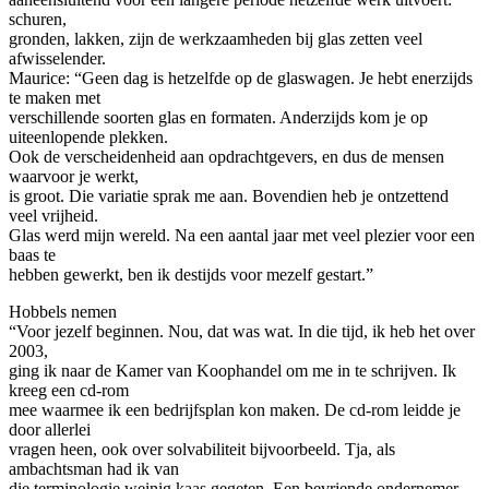
schuren,
gronden, lakken, zijn de werkzaamheden bij glas zetten veel
afwisselender.
Maurice: “Geen dag is hetzelfde op de glaswagen. Je hebt enerzijds
te maken met
verschillende soorten glas en formaten. Anderzijds kom je op
uiteenlopende plekken.
Ook de verscheidenheid aan opdrachtgevers, en dus de mensen
waarvoor je werkt,
is groot. Die variatie sprak me aan. Bovendien heb je ontzettend
veel vrijheid.
Glas werd mijn wereld. Na een aantal jaar met veel plezier voor een
baas te
hebben gewerkt, ben ik destijds voor mezelf gestart.”
Hobbels nemen
“Voor jezelf beginnen. Nou, dat was wat. In die tijd, ik heb het over
2003,
ging ik naar de Kamer van Koophandel om me in te schrijven. Ik
kreeg een cd-rom
mee waarmee ik een bedrijfsplan kon maken. De cd-rom leidde je
door allerlei
vragen heen, ook over solvabiliteit bijvoorbeeld. Tja, als
ambachtsman had ik van
die terminologie weinig kaas gegeten. Een bevriende ondernemer