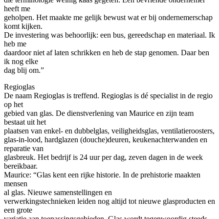
heeft me
geholpen. Het maakte me gelijk bewust wat er bij ondernemerschap
komt kijken.
De investering was behoorlijk: een bus, gereedschap en materiaal. Ik
heb me
daardoor niet af laten schrikken en heb de stap genomen. Daar ben
ik nog elke
dag blij om.”
Regioglas
De naam Regioglas is treffend. Regioglas is dé specialist in de regio
op het
gebied van glas. De dienstverlening van Maurice en zijn team
bestaat uit het
plaatsen van enkel- en dubbelglas, veiligheidsglas, ventilatieroosters,
glas-in-lood, hardglazen (douche)deuren, keukenachterwanden en
reparatie van
glasbreuk. Het bedrijf is 24 uur per dag, zeven dagen in de week
bereikbaar.
Maurice: “Glas kent een rijke historie. In de prehistorie maakten
mensen
al glas. Nieuwe samenstellingen en
verwerkingstechnieken leiden nog altijd tot nieuwe glasproducten en
een grote
variatie aan toepassingsgebieden. Glas wordt tegenwoordig steeds