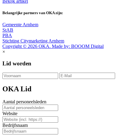
Bekijk artikel
Belangrijke partners van OKA zijn:
Gemeente Arnhem
StAB
PBA
Stichting Citymarketing Arnhem
Copyright © 2026 OKA. Made by: BOOOM Digital
×
Lid worden
OKA Lid
Aantal personeelsleden
Website
Bedrijfsnaam