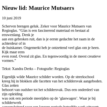
Nieuw lid: Maurice Mutsaers
10 juni 2019
Scherven brengen geluk. Zeker voor Maurice Mutsaers van
Regioglas. “Glas is een fascinerend materiaal en bestaat al
eeuwenlang. Denk je
aan een gebroken ruit, dan is je eerste gedachte het raam in de
achterdeur of in
de huiskamer. Ongemerkt heb je ontzettend veel glas om je heen.
Kijk maar eens
even rond. Overal zit glas. En tegenwoordig in de meest creatieve
vormen.”
Tekst: Xandra Derks – Fotografie: Regioglas
Eigenlijk wilde Maurice schilder worden. Op de streekschool
kreeg hij in blokken alle facetten van het schildersvak aangeboden.
Glas zetten
behoort van oudsher tot het schildersvak. Dus een onderdeel van
zijn opleiding
was ook een periode meerijden op de ‘glaswagen’. Waar je bij
schilderwerk
aaneensluitend voor een langere periode hetzelfde werk uitvoert: