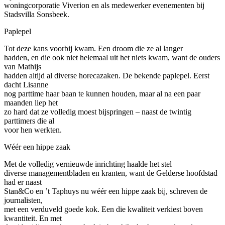
woningcorporatie Viverion en als medewerker evenementen bij
Stadsvilla Sonsbeek.
Paplepel
Tot deze kans voorbij kwam. Een droom die ze al langer
hadden, en die ook niet helemaal uit het niets kwam, want de ouders
van Mathijs
hadden altijd al diverse horecazaken. De bekende paplepel. Eerst
dacht Lisanne
nog parttime haar baan te kunnen houden, maar al na een paar
maanden liep het
zo hard dat ze volledig moest bijspringen – naast de twintig
parttimers die al
voor hen werkten.
Wéér een hippe zaak
Met de volledig vernieuwde inrichting haalde het stel
diverse managementbladen en kranten, want de Gelderse hoofdstad
had er naast
Stan&Co en ’t Taphuys nu wéér een hippe zaak bij, schreven de
journalisten,
met een verduveld goede kok. Een die kwaliteit verkiest boven
kwantiteit. En met