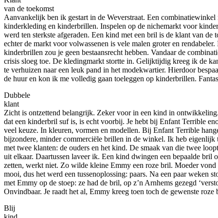
van de toekomst
Aanvankelijk ben ik gestart in de Weverstraat. Een combinatiewinkel
kinderkleding en kinderbrillen. Inspelen op de nichemarkt voor kinder
werd ten sterkste afgeraden. Een kind met een bril is de klant van de 
echter de markt voor volwassenen is vele malen groter en rendabeler. 
kinderbrillen zou je geen bestaansrecht hebben. Vandaar de combinat
crisis sloeg toe. De kledingmarkt stortte in. Gelijktijdig kreeg ik de k
te verhuizen naar een leuk pand in het modekwartier. Hierdoor bespaa
de huur en kon ik me volledig gaan toeleggen op kinderbrillen. Fantas
Dubbele
klant
Zicht is ontzettend belangrijk. Zeker voor in een kind in ontwikkeling.
dat een kinderbril suf is, is echt voorbij. Je hebt bij Enfant Terrible e
veel keuze. In kleuren, vormen en modellen. Bij Enfant Terrible han
bijzondere, minder commerciële brillen in de winkel. Ik heb eigenlijk
met twee klanten: de ouders en het kind. De smaak van die twee loop
uit elkaar. Daartussen laveer ik. Een kind dwingen een bepaalde bril o
zetten, werkt niet. Zo wilde kleine Emmy een roze bril. Moeder vond 
mooi, dus het werd een tussenoplossing: paars. Na een paar weken s
met Emmy op de stoep: ze had de bril, op z’n Arnhems gezegd ‘verst
Onvindbaar. Je raadt het al, Emmy kreeg toen toch de gewenste roze b
Blij
kind