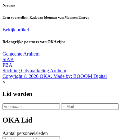
Nieuws
Even voorstellen: Radouan Moumen van Moumen Energy
Bekijk artikel
Belangrijke partners van OKA zijn:
Gemeente Arnhem
StAB
PBA
Stichting Citymarketing Arnhem
Copyright © 2026 OKA. Made by: BOOOM Digital
×
Lid worden
OKA Lid
Aantal personeelsleden