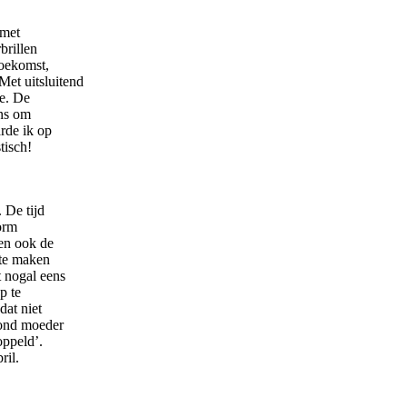
 met
brillen
toekomst,
Met uitsluitend
ie. De
ans om
rde ik op
tisch!
 De tijd
norm
gen ook de
 te maken
t nogal eens
p te
dat niet
tond moeder
oppeld’.
ril.