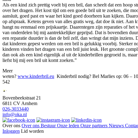
Als een kind zich prettig voelt bij een bril, dan scheelt dat een hoop st
over het dragen. Het kost tijd om een goede bril uit te zoeken, die mo
aansluit, goed past en waar het kind goed doorheen kan kijken. Daar
op afspraak. Ketens geven van alles gratis weg, dat doe ik niet. Aan k
hangt nu eenmaal een prijskaartje. Daarentegen zijn reparaties of het
van onderdelen bij mij aantrekkelijker geprijsd. Dat is bovendien duu
een reparatie duurder is dan de bril zelf, dan wringt dat mijn inziens. D
dat kinderen gepest werden om een bril is gelukkig voorbij. Sterker n
kinderen vinden het dragen van een bril juist leuk. Het grootste compl
dan ook als een kind eigenlijk al uit de kinderbrillen gegroeid is, maar
liefst bij mij een bril uit komt zoeken.”
Meer
weten?
www.kinderbril.eu
Kinderbril nodig? Bel Marlies op: 06 – 1
542
Bovenbeekstraat 21
6811 CV Arnhem
026-3033440
info@oka.nl
Over ons
Over ons
Bestuur
Onze leden
Onze partners
Nieuws
Contac
Inloggen
Lid worden