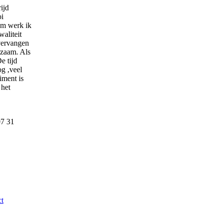
rijd
oi
om werk ik
waliteit
 vervangen
rzaam. Als
e tijd
og ,veel
iment is
 het
07 31
t