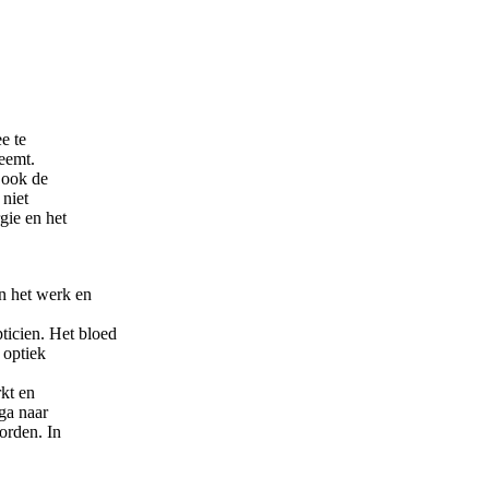
e te
neemt.
 ook de
 niet
gie en het
n het werk en
icien. Het bloed
 optiek
rkt en
ga naar
orden. In