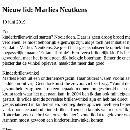
Nieuw lid: Marlies Neutkens
10 juni 2019
Een
kinderbrillenwinkel starten? Nooit doen. Daar is geen droog brood me
verdienen. Je moet behoorlijk eigenwijs zijn, als je toch het initiatief 
En dat is Marlies Neutkens. Ze geeft haar gespecialiseerde optiek dan
toepasselijke naam: ‘Enfant Terrible’. Een ‘verschrikkelijk kind’ is het
geworden, maar het is ook geen dik belegde boterham. Echter de ener
plezier dat de winkel oplevert, maakt dat meer dan goed.
Kinderbrillenwinkel
Marlies komt uit een ondernemersgezin. Haar ouders waren vooral aa
hadden nooit vrij. Geen toekomst die ze voor zichzelf zag. “Vanuit de
gezondheidszorg ben ik op een bepaald moment omgeschoold naar opt
kruipt toch waar het niet gaan kan. In 2004 ben ik dan ook mijn eigen
gestart. Ik wilde niet de zoveelste brillenwinkel zijn en heb me direct
gespecialiseerd in kinderbrillen. Een reguliere opticien heeft een bepe
vaak doorsnee aanbod kinderbrillen. Toen een kennis van me zei: ‘Ik 
Rotterdam voor de bril van onze dochter’, vond ik dat te gek voor wo
Arnhem moest gewoon een kinderbrillenwinkel komen.
Klant