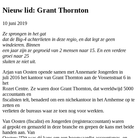
Nieuw lid: Grant Thornton
10 juni 2019
Ze sprongen in het gat
dat de Big-4 achterlieten in deze regio, en dat legt ze geen
windeieren. Binnen
een jaar zijn ze gegroeid van 2 mensen naar 15. En een verdere
groei naar 25
sluiten ze niet uit.
Arjan van Oosten opende samen met Annemarie Jongerden in
juli 2016 het kantoor van Grant Thornton aan de Vossenstraat 6 in
het
Rozet Centre. Ze waren door Grant Thornton, dat wereldwijd 5000
accountants en
fiscalisten telt, benaderd om een nichekantoor in het Arnhemse op te
zetten en
verlieten de bureaus waar ze toen nog voor werkten.
Van Oosten (fiscalist) en Jongerden (registeraccountant) waren
al gepokt en gemazeld in deze branche en grepen de kans met beide
handen aan. Van
Oosten: “Dit was dé kans om een hoogwaardig accountancy- en