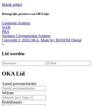
Bekijk artikel
Belangrijke partners van OKA zijn:
Gemeente Arnhem
StAB
PBA
Stichting Citymarketing Arnhem
Copyright © 2026 OKA. Made by: BOOOM Digital
×
Lid worden
OKA Lid
Aantal personeelsleden
Website
Bedrijfsnaam