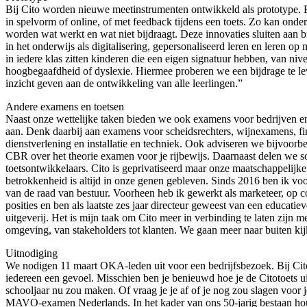
Bij Cito worden nieuwe meetinstrumenten ontwikkeld als prototype. 
in spelvorm of online, of met feedback tijdens een toets. Zo kan onde
worden wat werkt en wat niet bijdraagt. Deze innovaties sluiten aan b
in het onderwijs als digitalisering, gepersonaliseerd leren en leren op
in iedere klas zitten kinderen die een eigen signatuur hebben, van nive
hoogbegaafdheid of dyslexie. Hiermee proberen we een bijdrage te le
inzicht geven aan de ontwikkeling van alle leerlingen.”
Andere examens en toetsen
Naast onze wettelijke taken bieden we ook examens voor bedrijven e
aan. Denk daarbij aan examens voor scheidsrechters, wijnexamens, fi
dienstverlening en installatie en techniek. Ook adviseren we bijvoorbe
CBR over het theorie examen voor je rijbewijs. Daarnaast delen we s
toetsontwikkelaars. Cito is geprivatiseerd maar onze maatschappelijke
betrokkenheid is altijd in onze genen gebleven. Sinds 2016 ben ik voo
van de raad van bestuur. Voorheen heb ik gewerkt als marketeer, op 
posities en ben als laatste zes jaar directeur geweest van een educatiev
uitgeverij. Het is mijn taak om Cito meer in verbinding te laten zijn m
omgeving, van stakeholders tot klanten. We gaan meer naar buiten kij
Uitnodiging
We nodigen 11 maart OKA-leden uit voor een bedrijfsbezoek. Bij Cit
iedereen een gevoel. Misschien ben je benieuwd hoe je de Citotoets u
schooljaar nu zou maken. Of vraag je je af of je nog zou slagen voor j
MAVO-examen Nederlands. In het kader van ons 50-jarig bestaan ho