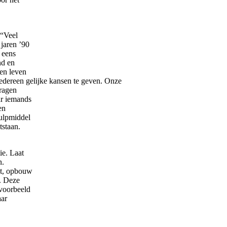
 “Veel
jaren ’90
 eens
nd en
Een leven
 iedereen gelijke kansen te geven. Onze
vragen
ar iemands
en
hulpmiddel
tstaan.
ie. Laat
n.
at, opbouw
u. Deze
 voorbeeld
aar