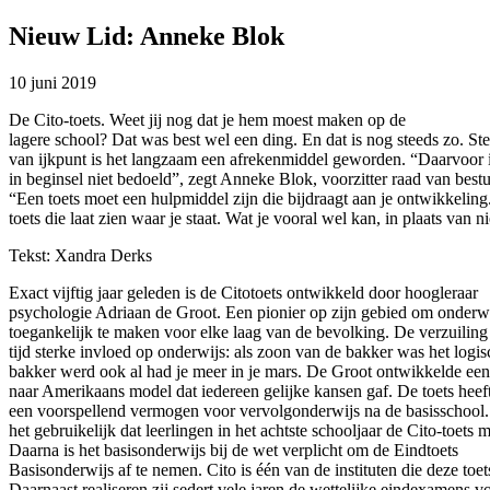
Nieuw Lid: Anneke Blok
10 juni 2019
De Cito-toets. Weet jij nog dat je hem moest maken op de
lagere school? Dat was best wel een ding. En dat is nog steeds zo. St
van ijkpunt is het langzaam een afrekenmiddel geworden. “Daarvoor i
in beginsel niet bedoeld”, zegt Anneke Blok, voorzitter raad van bestu
“Een toets moet een hulpmiddel zijn die bijdraagt aan je ontwikkeling
toets die laat zien waar je staat. Wat je vooral wel kan, in plaats van ni
Tekst: Xandra Derks
Exact vijftig jaar geleden is de Citotoets ontwikkeld door hoogleraar
psychologie Adriaan de Groot. Een pionier op zijn gebied om onderw
toegankelijk te maken voor elke laag van de bevolking. De verzuiling
tijd sterke invloed op onderwijs: als zoon van de bakker was het logis
bakker werd ook al had je meer in je mars. De Groot ontwikkelde ee
naar Amerikaans model dat iedereen gelijke kansen gaf. De toets heeft
een voorspellend vermogen voor vervolgonderwijs na de basisschool
het gebruikelijk dat leerlingen in het achtste schooljaar de Cito-toets 
Daarna is het basisonderwijs bij de wet verplicht om de Eindtoets
Basisonderwijs af te nemen. Cito is één van de instituten die deze toe
Daarnaast realiseren zij sedert vele jaren de wettelijke eindexamens v