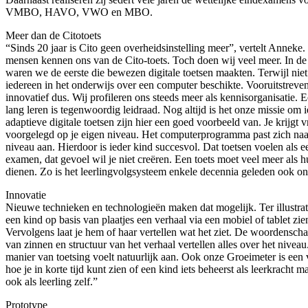
VMBO, HAVO, VWO en MBO.
Meer dan de Citotoets
“Sinds 20 jaar is Cito geen overheidsinstelling meer”, vertelt Anneke.
mensen kennen ons van de Cito-toets. Toch doen wij veel meer. In de 
waren we de eerste die bewezen digitale toetsen maakten. Terwijl niet
iedereen in het onderwijs over een computer beschikte. Vooruitstreve
innovatief dus. Wij profileren ons steeds meer als kennisorganisatie. 
lang leren is tegenwoordig leidraad. Nog altijd is het onze missie om
adaptieve digitale toetsen zijn hier een goed voorbeeld van. Je krijgt 
voorgelegd op je eigen niveau. Het computerprogramma past zich na
niveau aan. Hierdoor is ieder kind succesvol. Dat toetsen voelen als e
examen, dat gevoel wil je niet creëren. Een toets moet veel meer als 
dienen. Zo is het leerlingvolgsysteem enkele decennia geleden ook on
Innovatie
Nieuwe technieken en technologieën maken dat mogelijk. Ter illustrat
een kind op basis van plaatjes een verhaal via een mobiel of tablet zie
Vervolgens laat je hem of haar vertellen wat het ziet. De woordensch
van zinnen en structuur van het verhaal vertellen alles over het nivea
manier van toetsing voelt natuurlijk aan. Ook onze Groeimeter is een
hoe je in korte tijd kunt zien of een kind iets beheerst als leerkracht m
ook als leerling zelf.”
Prototype