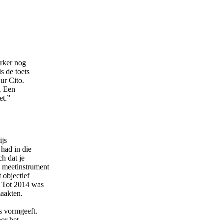
erker nog
s de toets
ur Cito.
. Een
et.”
ijs
 had in die
ch dat je
n meetinstrument
 objectief
. Tot 2014 was
maakten.
ts vormgeeft.
oor het