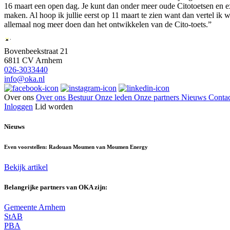
16 maart een open dag. Je kunt dan onder meer oude Citotoetsen en 
maken. Al hoop ik jullie eerst op 11 maart te zien want dan vertel ik 
allemaal nog meer doen dan het ontwikkelen van de Cito-toets.”
Bovenbeekstraat 21
6811 CV Arnhem
026-3033440
info@oka.nl
Over ons
Over ons
Bestuur
Onze leden
Onze partners
Nieuws
Contac
Inloggen
Lid worden
Nieuws
Even voorstellen: Radouan Moumen van Moumen Energy
Bekijk artikel
Belangrijke partners van OKA zijn:
Gemeente Arnhem
StAB
PBA