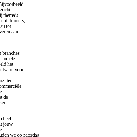
Bijvoorbeeld
rzocht
ij thema’s
 maat. Immers,
au tot
veren aan
n branches
nanciële
eld het
oftware voor
rzitter
commerciële
e
et de
ken.
o heeft
it jouw
e
uden we op zaterdag