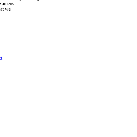
examens
wat we
t