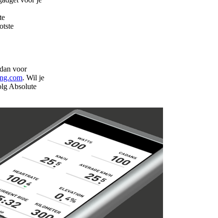
te
otste
 dan voor
ing.com
. Wil je
olg Absolute