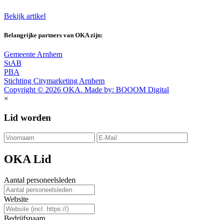
Bekijk artikel
Belangrijke partners van OKA zijn:
Gemeente Arnhem
StAB
PBA
Stichting Citymarketing Arnhem
Copyright © 2026 OKA. Made by: BOOOM Digital
×
Lid worden
OKA Lid
Aantal personeelsleden
Website
Bedrijfsnaam