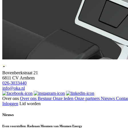
Bovenbeekstraat 21
6811 CV Arnhem
026-3033440
info@oka.nl
Over ons
Over ons
Bestuur
Onze leden
Onze partners
Nieuws
Contac
Inloggen
Lid worden
Nieuws
Even voorstellen: Radouan Moumen van Moumen Energy