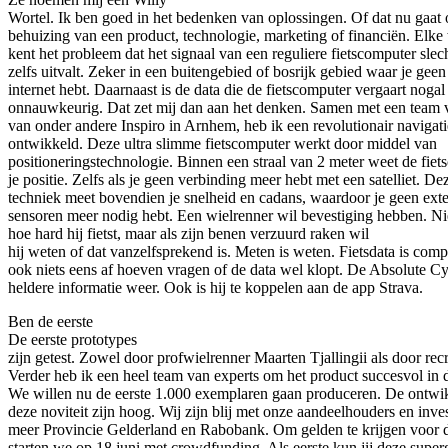
Wortel. Ik ben goed in het bedenken van oplossingen. Of dat nu gaa
behuizing van een product, technologie, marketing of financiën. Elke
kent het probleem dat het signaal van een reguliere fietscomputer slech
zelfs uitvalt. Zeker in een buitengebied of bosrijk gebied waar je geen
internet hebt. Daarnaast is de data die de fietscomputer vergaart nogal
onnauwkeurig. Dat zet mij dan aan het denken. Samen met een team 
van onder andere Inspiro in Arnhem, heb ik een revolutionair navigat
ontwikkeld. Deze ultra slimme fietscomputer werkt door middel van
positioneringstechnologie. Binnen een straal van 2 meter weet de fiet
je positie. Zelfs als je geen verbinding meer hebt met een satelliet. De
techniek meet bovendien je snelheid en cadans, waardoor je geen ext
sensoren meer nodig hebt. Een wielrenner wil bevestiging hebben. Nie
hoe hard hij fietst, maar als zijn benen verzuurd raken wil
hij weten of dat vanzelfsprekend is. Meten is weten. Fietsdata is comp
ook niets eens af hoeven vragen of de data wel klopt. De Absolute C
heldere informatie weer. Ook is hij te koppelen aan de app Strava.
Ben de eerste
De eerste prototypes
zijn getest. Zowel door profwielrenner Maarten Tjallingii als door rec
Verder heb ik een heel team van experts om het product succesvol in d
We willen nu de eerste 1.000 exemplaren gaan produceren. De ontwi
deze noviteit zijn hoog. Wij zijn blij met onze aandeelhouders en inve
meer Provincie Gelderland en Rabobank. Om gelden te krijgen voor d
starten we op 18 juni met crowdfunding. Als eerste kun jij deze super