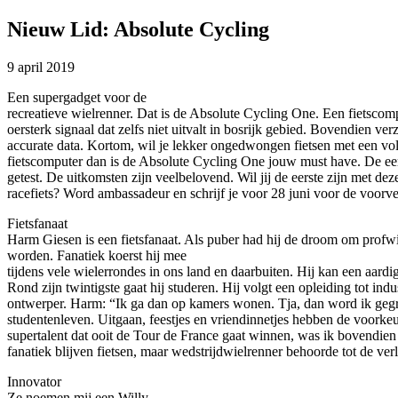
Nieuw Lid: Absolute Cycling
9 april 2019
Een supergadget voor de
recreatieve wielrenner. Dat is de Absolute Cycling One. Een fietscom
oersterk signaal dat zelfs niet uitvalt in bosrijk gebied. Bovendien ve
accurate data. Kortom, wil je lekker ongedwongen fietsen met een vo
fietscomputer dan is de Absolute Cycling One jouw must have. De ee
getest. De uitkomsten zijn veelbelovend. Wil jij de eerste zijn met deze
racefiets? Word ambassadeur en schrijf je voor 28 juni voor de voorv
Fietsfanaat
Harm Giesen is een fietsfanaat. Als puber had hij de droom om profwi
worden. Fanatiek koerst hij mee
tijdens vele wielerrondes in ons land en daarbuiten. Hij kan een aardi
Rond zijn twintigste gaat hij studeren. Hij volgt een opleiding tot indu
ontwerper. Harm: “Ik ga dan op kamers wonen. Tja, dan word ik geg
studentenleven. Uitgaan, feestjes en vriendinnetjes hebben de voorke
supertalent dat ooit de Tour de France gaat winnen, was ik bovendien n
fanatiek blijven fietsen, maar wedstrijdwielrenner behoorde tot de verl
Innovator
Ze noemen mij een Willy