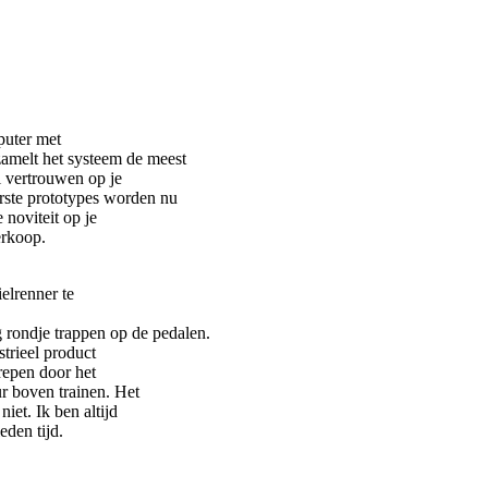
puter met
rzamelt het systeem de meest
l vertrouwen op je
rste prototypes worden nu
 noviteit op je
erkoop.
elrenner te
g rondje trappen op de pedalen.
strieel product
repen door het
ur boven trainen. Het
iet. Ik ben altijd
eden tijd.