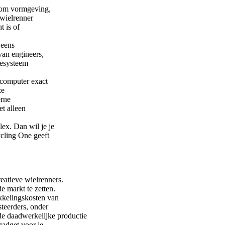
t om vormgeving,
 wielrenner
t is of
 eens
van engineers,
iesysteem
scomputer exact
ze
erne
t alleen
lex. Dan wil je je
ycling One geeft
reatieve wielrenners.
e markt te zetten.
kkelingskosten van
steerders, onder
e daadwerkelijke productie
gadget voor je