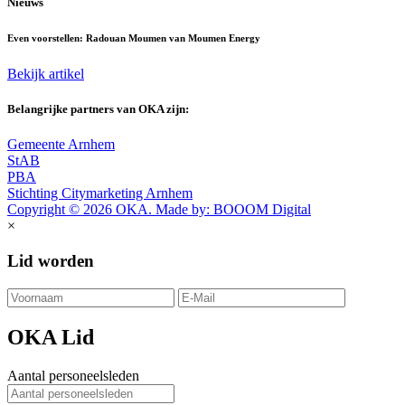
Nieuws
Even voorstellen: Radouan Moumen van Moumen Energy
Bekijk artikel
Belangrijke partners van OKA zijn:
Gemeente Arnhem
StAB
PBA
Stichting Citymarketing Arnhem
Copyright © 2026 OKA. Made by: BOOOM Digital
×
Lid worden
OKA Lid
Aantal personeelsleden