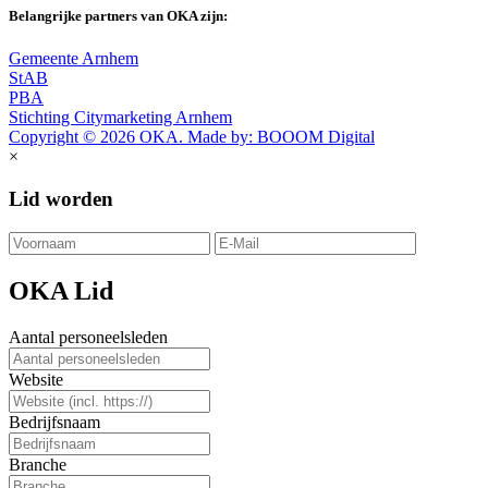
Belangrijke partners van OKA zijn:
Gemeente Arnhem
StAB
PBA
Stichting Citymarketing Arnhem
Copyright © 2026 OKA. Made by: BOOOM Digital
×
Lid worden
OKA Lid
Aantal personeelsleden
Website
Bedrijfsnaam
Branche