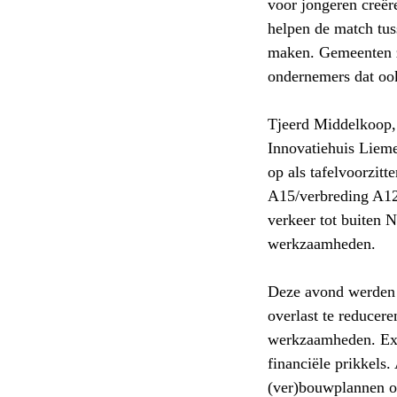
voor jongeren creër
helpen de match tus
maken. Gemeenten zi
ondernemers dat oo
Tjeerd Middelkoop, 
Innovatiehuis Lieme
op als tafelvoorzitt
A15/verbreding A12 
verkeer tot buiten 
werkzaamheden.
Deze avond werden 
overlast te reducer
werkzaamheden. Ext
financiële prikkel
(ver)bouwplannen om