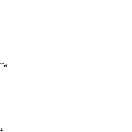
!
 Het
n.