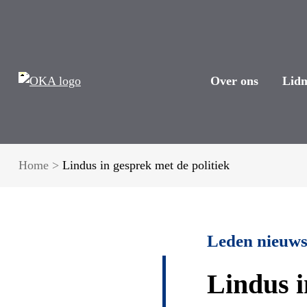
Over ons
Lid
Home
>
Lindus in gesprek met de politiek
Leden nieuw
Lindus i