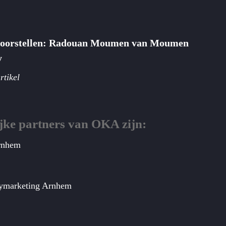
voorstellen: Radouan Moumen van Moumen
y
rtikel
jke partners van OKA zijn:
rnhem
tymarketing Arnhem