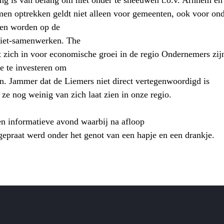
g is van belang om niet onder te sneeuwen t.o.v. Arnhem en
en optrekken geldt niet alleen voor gemeenten, ook voor o
en worden op de
niet-samenwerken. The
zich in voor economische groei in de regio Ondernemers zij
ie te investeren om
gen. Jammer dat de Liemers niet direct vertegenwoordigd is
ze nog weinig van zich laat zien in onze regio.
jen informatieve avond waarbij na afloop
gepraat werd onder het genot van een hapje en een drankje.