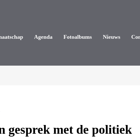
maatschap
Agenda
Fotoalbums
Nieuws
Con
s
n gesprek met de politiek