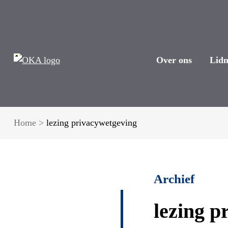
Over ons
Lid
Home
>
lezing privacywetgeving
Archief
lezing p