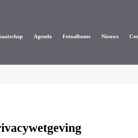
maatschap
Agenda
Fotoalbums
Nieuws
Con
rivacywetgeving