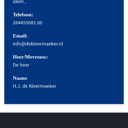
idem ,
Telefoon:
264455081.00
Email:
info@dekleermaeker.nl
Heer/Mevrouw:
De heer
Naam:
H.J. de Kleermaeker