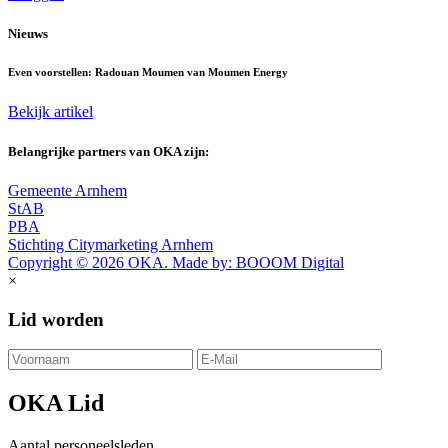
Nieuws
Even voorstellen: Radouan Moumen van Moumen Energy
Bekijk artikel
Belangrijke partners van OKA zijn:
Gemeente Arnhem
StAB
PBA
Stichting Citymarketing Arnhem
Copyright © 2026 OKA. Made by: BOOOM Digital
×
Lid worden
OKA Lid
Aantal personeelsleden