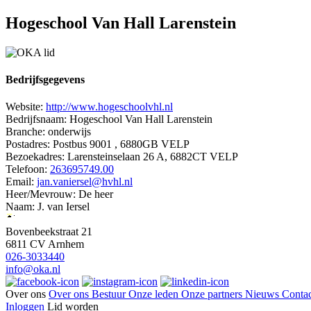
Hogeschool Van Hall Larenstein
Bedrijfsgegevens
Website:
http://www.hogeschoolvhl.nl
Bedrijfsnaam:
Hogeschool Van Hall Larenstein
Branche:
onderwijs
Postadres:
Postbus 9001 , 6880GB VELP
Bezoekadres:
Larensteinselaan 26 A, 6882CT VELP
Telefoon:
263695749.00
Email:
jan.vaniersel@hvhl.nl
Heer/Mevrouw:
De heer
Naam:
J. van Iersel
Bovenbeekstraat 21
6811 CV Arnhem
026-3033440
info@oka.nl
Over ons
Over ons
Bestuur
Onze leden
Onze partners
Nieuws
Contac
Inloggen
Lid worden