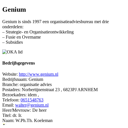
Genium
Genium is sinds 1997 een organisatieadviesbureau met drie
onderdelen:
– Strategie- en Organisatieontwikkeling
– Fusie en Overname
– Subsidies
Bedrijfsgegevens
Website:
http://www.genium.nl
Bedrijfsnaam:
Genium
Branche:
organisatie advies
Postadres:
Norbertijnenstraat 23 , 6823PJ ARNHEM
Bezoekadres:
idem ,
Telefoon:
0651548763
Email:
walter@genium.nl
Heer/Mevrouw:
De heer
Titel:
dr. Ir.
Naam:
W.Ph.Th. Koeleman