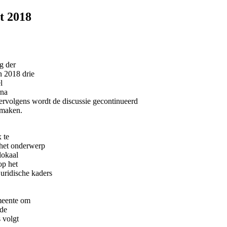
t 2018
g der
 2018 drie
l
rna
ervolgens wordt de discussie gecontinueerd
 maken.
 te
 het onderwerp
lokaal
op het
uridische kaders
emeente om
 de
s volgt