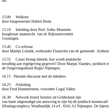
uit;
15.00 Welkom
door burgemeester Hubert Bruls
15.10 Inleiding door Prof. Solke Munneke
hoogleraar staatsrecht van de Rijksuniversiteit
Groningen
15.40 Co referaat
door Martijn Leisink, wethouder Financiën van de gemeente Arnhe
15.55 Casus Honig fabriek; hoe wordt praktische
invulling aan regelgeving gegeven? Door Marjan Vaartjes, juridisch 
de Omgevingsdienst Regio Nijmegen.
16.15 Plenaire discussie met de inleiders.
16.25 Afsluiting
door Fred Hammerstein, voorzitter Legal Valley
16.30 Netwerk borrel Juristen uit Gelderland zijn
van harte uitgenodigd om aanwezig te zijn bij dit juridisch kenniscafé
(Honingcomplex), Waalbandijk 14 e/f , 6541 AJ Nijmegen. De bijeen