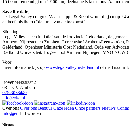
15.00 uur en eindigt om 17.00 uur, deelname is kosteloos. Aanmelde
Save the date;
het Legal Valley congres Maatschappij & Recht wordt dit jaar op 24 a
en heeft als thema “de jurist van de toekomst”
Stichting
Legal Valley is een initiatief van de Provincie Gelderland, de gemeen
Arnhem, Nijmegen en Zutphen, Gerechtshof Arnhem-Leeuwarden, 
Gelderland, Openbaar Ministerie Oost-Nederland, Orde van Advocat
Radboud Universiteit, Hogeschool Arnhem-Nijmegen, VNO-NCW 
Voor
meer informatie kijk op
www.legalvalleynederland.nl
of mail naar in
Bovenbeekstraat 21
6811 CV Arnhem
026-3033440
info@oka.nl
Over ons
Over ons
Bestuur
Onze leden
Onze partners
Nieuws
Contac
Inloggen
Lid worden
Nieuws