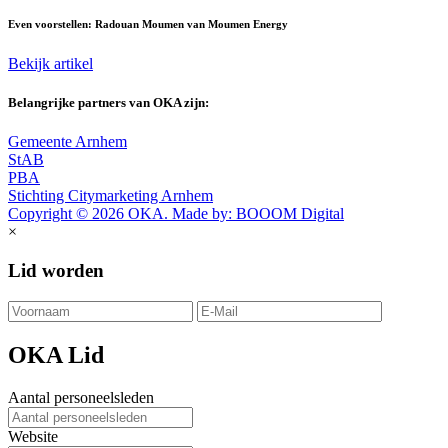
Even voorstellen: Radouan Moumen van Moumen Energy
Bekijk artikel
Belangrijke partners van OKA zijn:
Gemeente Arnhem
StAB
PBA
Stichting Citymarketing Arnhem
Copyright © 2026 OKA. Made by: BOOOM Digital
×
Lid worden
OKA Lid
Aantal personeelsleden
Website