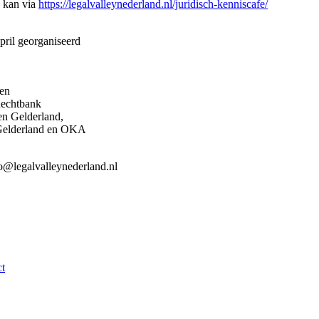
n kan via
https://legalvalleynederland.nl/juridisch-kenniscafe/
pril georganiseerd
ten
Rechtbank
en Gelderland,
Gelderland en OKA
fo@legalvalleynederland.nl
t