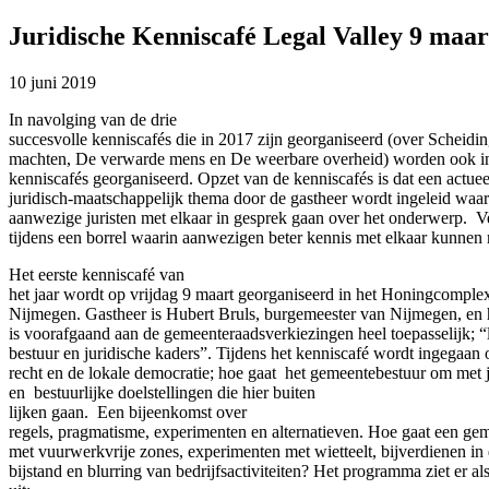
Juridische Kenniscafé Legal Valley 9 maar
10 juni 2019
In navolging van de drie
succesvolle kenniscafés die in 2017 zijn georganiseerd (over Scheidin
machten, De verwarde mens en De weerbare overheid) worden ook in
kenniscafés georganiseerd. Opzet van de kenniscafés is dat een actuee
juridisch-maatschappelijk thema door de gastheer wordt ingeleid waa
aanwezige juristen met elkaar in gesprek gaan over het onderwerp. V
tijdens een borrel waarin aanwezigen beter kennis met elkaar kunnen
Het eerste kenniscafé van
het jaar wordt op vrijdag 9 maart georganiseerd in het Honingcomplex
Nijmegen. Gastheer is Hubert Bruls, burgemeester van Nijmegen, en
is voorafgaand aan de gemeenteraadsverkiezingen heel toepasselijk; “
bestuur en juridische kaders”. Tijdens het kenniscafé wordt ingegaan 
recht en de lokale democratie; hoe gaat het gemeentebestuur om met j
en bestuurlijke doelstellingen die hier buiten
lijken gaan. Een bijeenkomst over
regels, pragmatisme, experimenten en alternatieven. Hoe gaat een g
met vuurwerkvrije zones, experimenten met wietteelt, bijverdienen in
bijstand en blurring van bedrijfsactiviteiten? Het programma ziet er al