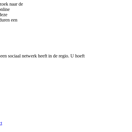
zoek naar de
online
deze
duren een
een sociaal netwerk heeft in de regio. U hoeft
t