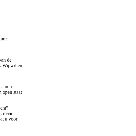
ture.
van de
. Wij willen
e aan u
n open staat
dent”
t, maar
at u voor