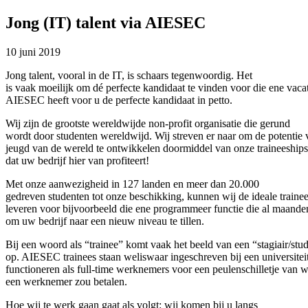
Jong (IT) talent via AIESEC
10 juni 2019
Jong talent, vooral in de IT, is schaars tegenwoordig. Het
is vaak moeilijk om dé perfecte kandidaat te vinden voor die ene vaca
AIESEC heeft voor u de perfecte kandidaat in petto.
Wij zijn de grootste wereldwijde non-profit organisatie die gerund
wordt door studenten wereldwijd. Wij streven er naar om de potentie 
jeugd van de wereld te ontwikkelen doormiddel van onze traineeships
dat uw bedrijf hier van profiteert!
Met onze aanwezigheid in 127 landen en meer dan 20.000
gedreven studenten tot onze beschikking, kunnen wij de ideale traine
leveren voor bijvoorbeeld die ene programmeer functie die al maande
om uw bedrijf naar een nieuw niveau te tillen.
Bij een woord als “trainee” komt vaak het beeld van een “stagiair/stu
op. AIESEC trainees staan weliswaar ingeschreven bij een universitei
functioneren als full-time werknemers voor een peulenschilletje van w
een werknemer zou betalen.
Hoe wij te werk gaan gaat als volgt: wij komen bij u langs