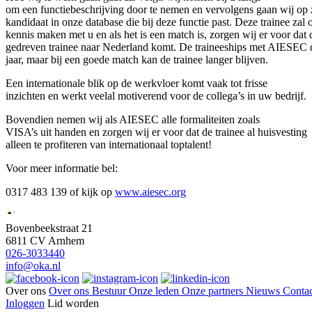
om een functiebeschrijving door te nemen en vervolgens gaan wij op 
kandidaat in onze database die bij deze functie past. Deze trainee zal 
kennis maken met u en als het is een match is, zorgen wij er voor dat 
gedreven trainee naar Nederland komt. De traineeships met AIESEC 
jaar, maar bij een goede match kan de trainee langer blijven.
Een internationale blik op de werkvloer komt vaak tot frisse
inzichten en werkt veelal motiverend voor de collega’s in uw bedrijf.
Bovendien nemen wij als AIESEC alle formaliteiten zoals
VISA’s uit handen en zorgen wij er voor dat de trainee al huisvesting 
alleen te profiteren van internationaal toptalent!
Voor meer informatie bel:
0317 483 139 of kijk op
www.aiesec.org
Bovenbeekstraat 21
6811 CV Arnhem
026-3033440
info@oka.nl
Over ons
Over ons
Bestuur
Onze leden
Onze partners
Nieuws
Contac
Inloggen
Lid worden