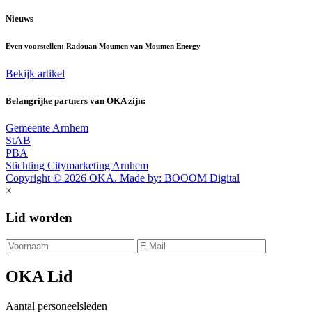
Nieuws
Even voorstellen: Radouan Moumen van Moumen Energy
Bekijk artikel
Belangrijke partners van OKA zijn:
Gemeente Arnhem
StAB
PBA
Stichting Citymarketing Arnhem
Copyright © 2026 OKA. Made by: BOOOM Digital
×
Lid worden
OKA Lid
Aantal personeelsleden