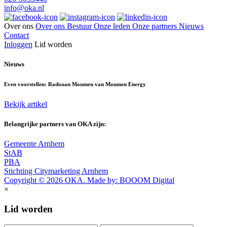
info@oka.nl
Over ons
Over ons
Bestuur
Onze leden
Onze partners
Nieuws
Contact
Inloggen
Lid worden
Nieuws
Even voorstellen: Radouan Moumen van Moumen Energy
Bekijk artikel
Belangrijke partners van OKA zijn:
Gemeente Arnhem
StAB
PBA
Stichting Citymarketing Arnhem
Copyright © 2026 OKA. Made by: BOOOM Digital
×
Lid worden