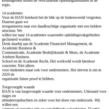
kennisgebied tussen de verschillende opleidingsinstituten in de
regio.
14 academies
Voor de HAN betekent het de blik op de buitenwereld vergroten.
Daarom gaan we
reorganiseren naar een daadkrachtige organisatie met een heldere
structuur. We
willen toe naar 14 academies waaronder opleidingsvakgebieden
geclusterd worden.
Denk daarbij aan de Academie Financieel Management, de
Academie Business &
Communicatie, Academie Bedrijfskunde & Mens, de Academie
Arnhem Business
School en de Academie Recht. Het werkveld wordt hierdoor
concreter. Niet alleen
voor studenten maar ook voor ondernemers. Het streven is om in
2020 de
organisatie future proof te hebben.
Toegevoegde waarde
HAN is van toegevoegde waarde voor ondernemers. Uiteraard voor
stages en
afstudeeropdrachten en zeker voor het doen van onderzoek. Wij
willen een
centrum of expertise zijn op verschillende vakgebieden. Daarbij