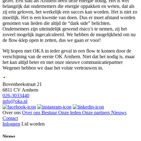
gezet. Een stad als Arnhem heeft deze energie nodig. Het is wel
belangrijk dat ondernemers die energie oppakken en weten, dat als
zij erin geloven, het werkelijk een succes kan worden. Het is niet zo
moeilijk. Het is een kwestie van doen. Dus er moet afstand worden
genomen van lieden die altijd de “dark side” belichten.
Ondernemers zijn uiteindelijk gewend risico’s te nemen, zij het
zoveel mogelijk ingecalculeerd. We hebben de mogelijkheid om nu
de flow-klep open te zetten, dus we gaan er voor!
Wij hopen met OKA in ieder geval in een flow te komen door de
verschijning van de eerste OK Arnhem. Niet dat het nodig is, maar
het kan altijd beter en met onze nieuwe communicatiepartner
Wegener hebben we daar het volste vertrouwen in.
Bovenbeekstraat 21
6811 CV Arnhem
026-3033440
info@oka.nl
Over ons
Over ons
Bestuur
Onze leden
Onze partners
Nieuws
Contact
Inloggen
Lid worden
Nieuws