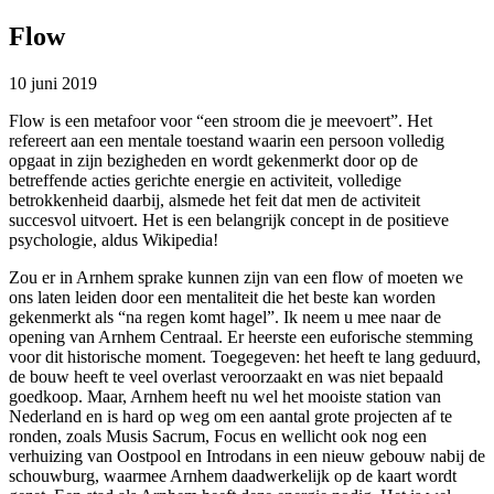
Flow
10 juni 2019
Flow is een metafoor voor “een stroom die je meevoert”. Het
refereert aan een mentale toestand waarin een persoon volledig
opgaat in zijn bezigheden en wordt gekenmerkt door op de
betreffende acties gerichte energie en activiteit, volledige
betrokkenheid daarbij, alsmede het feit dat men de activiteit
succesvol uitvoert. Het is een belangrijk concept in de positieve
psychologie, aldus Wikipedia!
Zou er in Arnhem sprake kunnen zijn van een flow of moeten we
ons laten leiden door een mentaliteit die het beste kan worden
gekenmerkt als “na regen komt hagel”. Ik neem u mee naar de
opening van Arnhem Centraal. Er heerste een euforische stemming
voor dit historische moment. Toegegeven: het heeft te lang geduurd,
de bouw heeft te veel overlast veroorzaakt en was niet bepaald
goedkoop. Maar, Arnhem heeft nu wel het mooiste station van
Nederland en is hard op weg om een aantal grote projecten af te
ronden, zoals Musis Sacrum, Focus en wellicht ook nog een
verhuizing van Oostpool en Introdans in een nieuw gebouw nabij de
schouwburg, waarmee Arnhem daadwerkelijk op de kaart wordt