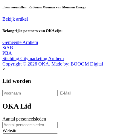
Even voorstellen: Radouan Moumen van Moumen Energy
Bekijk artikel
Belangrijke partners van OKA zijn:
Gemeente Arnhem
StAB
PBA
Stichting Citymarketing Arnhem
Copyright © 2026 OKA. Made by: BOOOM Digital
×
Lid worden
OKA Lid
Aantal personeelsleden
Website