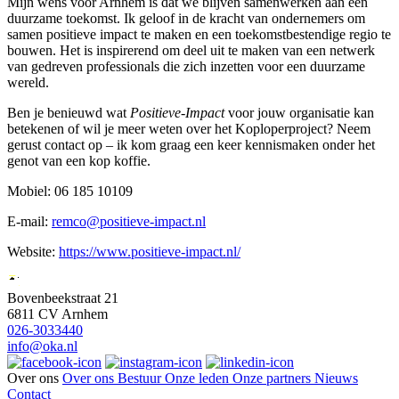
Mijn wens voor Arnhem is dat we blijven samenwerken aan een
duurzame toekomst. Ik geloof in de kracht van ondernemers om
samen positieve impact te maken en een toekomstbestendige regio te
bouwen. Het is inspirerend om deel uit te maken van een netwerk
van gedreven professionals die zich inzetten voor een duurzame
wereld.
Ben je benieuwd wat
Positieve-Impact
voor jouw organisatie kan
betekenen of wil je meer weten over het Koploperproject? Neem
gerust contact op – ik kom graag een keer kennismaken onder het
genot van een kop koffie.
Mobiel: 06 185 10109
E-mail:
remco@positieve-impact.nl
Website:
https://www.positieve-impact.nl/
Bovenbeekstraat 21
6811 CV Arnhem
026-3033440
info@oka.nl
Over ons
Over ons
Bestuur
Onze leden
Onze partners
Nieuws
Contact