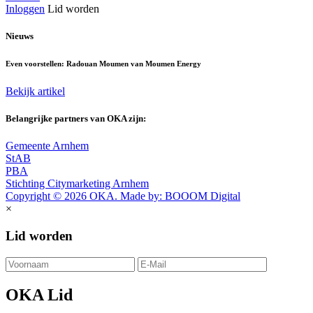
Inloggen
Lid worden
Nieuws
Even voorstellen: Radouan Moumen van Moumen Energy
Bekijk artikel
Belangrijke partners van OKA zijn:
Gemeente Arnhem
StAB
PBA
Stichting Citymarketing Arnhem
Copyright © 2026 OKA. Made by: BOOOM Digital
×
Lid worden
OKA Lid