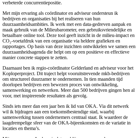
verbeterde concurrentiepositie.
Met mijn ervaring als coördinator en adviseur ondersteun ik
bedrijven en organisaties bij het realiseren van hun
duurzaamheidsambities. Ik werk met een data-gedreven aanpak en
maak gebruik van de Milieubarometer, een gebruiksvriendelijke en
betaalbare online tool. Deze tool geeft inzicht in de milieu-impact en
CO₂-voetafdruk van een organisatie via heldere grafieken en
rapportages. Op basis van deze inzichten ontwikkelen we samen een
duurzaamheidsagenda die helpt om op een positieve en effectieve
manier concrete stappen te zetten.
Daarnaast ben ik regio-coördinator Gelderland en adviseur voor het
Koploperproject. Dit traject helpt vooruitstrevende mkb-bedrijven
om structureel duurzamer te ondernemen. In tien maanden tijd
doorlopen bedrijven een bewezen proces van ontwikkeling,
samenwerking en netwerken. Meer dan 500 bedrijven gingen hen al
voor, met inspirerende resultaten als gevolg.
Sinds iets meer dan een jaar ben ik lid van OKA. Via dit netwerk
wil ik bijdragen aan een toekomstbestendige stad, waarbij
samenwerking tussen ondernemers centraal staat. Ik waardeer de
laagdrempelige sfeer van de OKA-bijeenkomsten en de variatie in
locaties en thema’s.