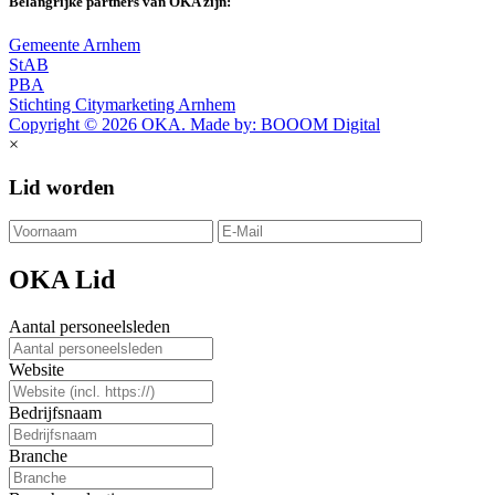
Belangrijke partners van OKA zijn:
Gemeente Arnhem
StAB
PBA
Stichting Citymarketing Arnhem
Copyright © 2026 OKA. Made by: BOOOM Digital
×
Lid worden
OKA Lid
Aantal personeelsleden
Website
Bedrijfsnaam
Branche