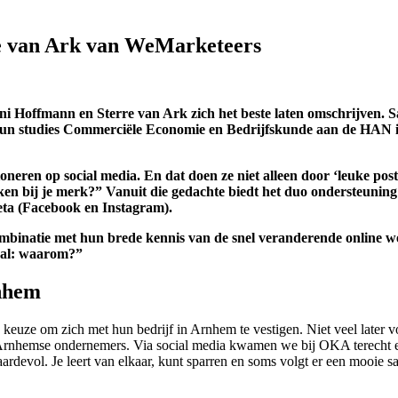
re van Ark van WeMarketeers
 Dani Hoffmann en Sterre van Ark zich het beste laten omschrijven.
un studies Commerciële Economie en Bedrijfskunde aan de HAN in 
eren op social media. En dat doen ze niet alleen door ‘leuke posts’ 
en bij je merk?” Vanuit die gedachte biedt het duo ondersteuning
eta (Facebook en Instagram).
binatie met hun brede kennis van de snel veranderende online wer
ral: waarom?”
nhem
euze om zich met hun bedrijf in Arnhem te vestigen. Niet veel later v
rnhemse ondernemers. Via social media kwamen we bij OKA terecht en d
ardevol. Je leert van elkaar, kunt sparren en soms volgt er een mooie 