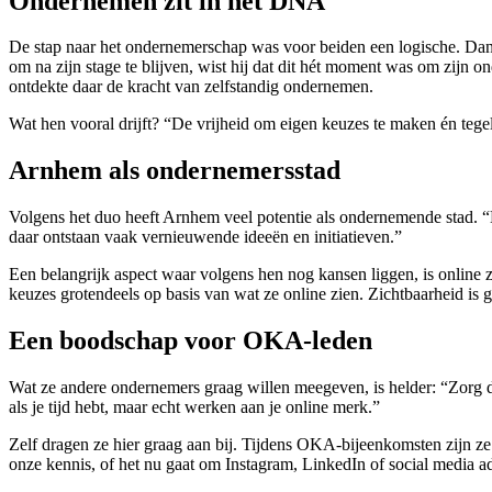
Ondernemen zit in het DNA
De stap naar het ondernemerschap was voor beiden een logische. Dani w
om na zijn stage te blijven, wist hij dat dit hét moment was om zijn
ontdekte daar de kracht van zelfstandig ondernemen.
Wat hen vooral drijft? “De vrijheid om eigen keuzes te maken én tege
Arnhem als ondernemersstad
Volgens het duo heeft Arnhem veel potentie als ondernemende stad. “E
daar ontstaan vaak vernieuwende ideeën en initiatieven.”
Een belangrijk aspect waar volgens hen nog kansen liggen, is online
keuzes grotendeels op basis van wat ze online zien. Zichtbaarheid is
Een boodschap voor OKA-leden
Wat ze andere ondernemers graag willen meegeven, is helder: “Zorg dat
als je tijd hebt, maar echt werken aan je online merk.”
Zelf dragen ze hier graag aan bij. Tijdens OKA-bijeenkomsten zijn z
onze kennis, of het nu gaat om Instagram, LinkedIn of social media adver