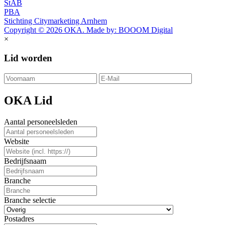
StAB
PBA
Stichting Citymarketing Arnhem
Copyright © 2026 OKA. Made by: BOOOM Digital
×
Lid worden
OKA Lid
Aantal personeelsleden
Website
Bedrijfsnaam
Branche
Branche selectie
Postadres