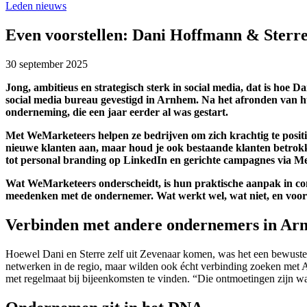
Leden nieuws
Even voorstellen: Dani Hoffmann & Ster
30 september 2025
Jong, ambitieus en strategisch sterk in social media, dat is hoe
social media bureau gevestigd in Arnhem. Na het afronden van h
onderneming, die een jaar eerder al was gestart.
Met WeMarketeers helpen ze bedrijven om zich krachtig te position
nieuwe klanten aan, maar houd je ook bestaande klanten betrokk
tot personal branding op LinkedIn en gerichte campagnes via M
Wat WeMarketeers onderscheidt, is hun praktische aanpak in com
meedenken met de ondernemer. Wat werkt wel, wat niet, en voo
Verbinden met andere ondernemers in Ar
Hoewel Dani en Sterre zelf uit Zevenaar komen, was het een bewuste k
netwerken in de regio, maar wilden ook écht verbinding zoeken met A
met regelmaat bij bijeenkomsten te vinden. “Die ontmoetingen zijn wa