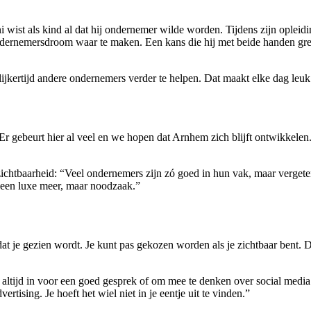
ist als kind al dat hij ondernemer wilde worden. Tijdens zijn opleidin
 ondernemersdroom waar te maken. Een kans die hij met beide handen gr
lijkertijd andere ondernemers verder te helpen. Dat maakt elke dag leuk
r gebeurt hier al veel en we hopen dat Arnhem zich blijft ontwikkelen.
 zichtbaarheid: “Veel ondernemers zijn zó goed in hun vak, maar verge
 geen luxe meer, maar noodzaak.”
 je gezien wordt. Je kunt pas gekozen worden als je zichtbaar bent. Dat
e altijd in voor een goed gesprek of om mee te denken over social med
tising. Je hoeft het wiel niet in je eentje uit te vinden.”