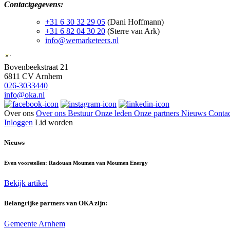
Contactgegevens:
+31 6 30 32 29 05
(Dani Hoffmann)
+31 6 82 04 30 20
(Sterre van Ark)
info@wemarketeers.nl
Bovenbeekstraat 21
6811 CV Arnhem
026-3033440
info@oka.nl
Over ons
Over ons
Bestuur
Onze leden
Onze partners
Nieuws
Contac
Inloggen
Lid worden
Nieuws
Even voorstellen: Radouan Moumen van Moumen Energy
Bekijk artikel
Belangrijke partners van OKA zijn:
Gemeente Arnhem