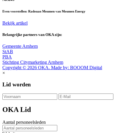
Even voorstellen: Radouan Moumen van Moumen Energy
Bekijk artikel
Belangrijke partners van OKA zijn:
Gemeente Arnhem
StAB
PBA
Stichting Citymarketing Arnhem
Copyright © 2026 OKA. Made by: BOOOM Digital
×
Lid worden
OKA Lid
Aantal personeelsleden