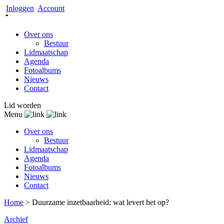
Inloggen
Account
Over ons
Bestuur
Lidmaatschap
Agenda
Fotoalbums
Nieuws
Contact
Lid worden
Menu
Over ons
Bestuur
Lidmaatschap
Agenda
Fotoalbums
Nieuws
Contact
Home
>
Duurzame inzetbaarheid: wat levert het op?
Archief