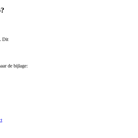
p?
 Dit
ar de bijlage:
t