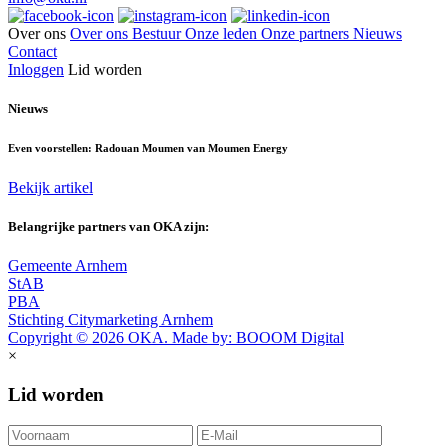
Over ons
Over ons
Bestuur
Onze leden
Onze partners
Nieuws
Contact
Inloggen
Lid worden
Nieuws
Even voorstellen: Radouan Moumen van Moumen Energy
Bekijk artikel
Belangrijke partners van OKA zijn:
Gemeente Arnhem
StAB
PBA
Stichting Citymarketing Arnhem
Copyright © 2026 OKA. Made by: BOOOM Digital
×
Lid worden