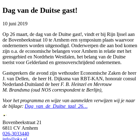
Dag van de Duitse gast!
10 juni 2019
Op 26 maart, de dag van de Duitse gast!, vindt er bij Rijn Ijssel aan
de Bovenbeekstraat 10 te Arnhem een symposium plaats waarvoor
ondernemers worden uitgenodigd. Onderwerpen die aan bod komen
zijn o.a. de economische belangen voor Arnhem in relatie met het
grensgebied en Nordrhein Westfalen, het belang van de Duitse
toerist voor Gelderland en grensoverschrijdend ondernemen.
Gastsprekers die avond zijn wethouder Economische Zaken de heer
J. van Dellen, de heer H. Dijksma van RBT-KAN, honorair consul
Nederland-Duitsland de heer
F. B. Heinzel en Mevrouw
M. Brandsma (oud NOS correspondent te Berlijn),
Voor het programma en wijze van aanmelden verwijzen wij je naar
de bijlage:
Dag_van_de_Duitse_taal_26…
Bovenbeekstraat 21
6811 CV Arnhem
026-3033440
info@oka.nl