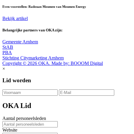
Even voorstellen: Radouan Moumen van Moumen Energy
Bekijk artikel
Belangrijke partners van OKA zijn:
Gemeente Arnhem
StAB
PBA
Stichting Citymarketing Arnhem
Copyright © 2026 OKA. Made by: BOOOM Digital
×
Lid worden
OKA Lid
Aantal personeelsleden
Website